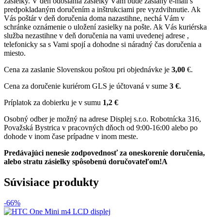
zásielky. V deň odoslania zásielky Vám bude zaslaný e-mail s
predpokladaným doručením a inštrukciami pre vyzdvihnutie. Ak
Vás poštár v deň doručenia doma nazastihne, nechá Vám v
schránke oznámenie o uložení zasielky na pošte. Ak Vás kuriérska
služba nezastihne v deň doručenia na vami uvedenej adrese ,
telefonicky sa s Vami spojí a dohodne si náradný čas doručenia a
miesto.
Cena za zaslanie Slovenskou poštou pri objednávke je
3,00
€.
Cena za doručenie kuriérom GLS je účtovaná v sume
3 €
.
Príplatok za dobierku je v sumu
1,2 €
Osobný odber je možný na adrese Displej s.r.o. Robotnícka 316,
Považská Bystrica v pracovných dňoch od 9:00-16:00 alebo po
dohode v inom čase prípadne v inom meste.
Predávajúci nenesie zodpovednosť za oneskorenie doručenia,
alebo stratu zásielky spôsobenú doručovateľom!A
Súvisiace produkty
-66%