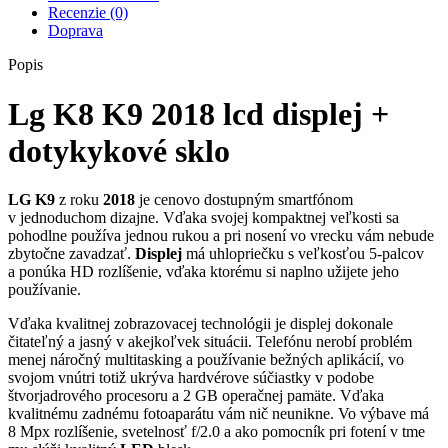
dotykykové
Recenzie (0)
sklo
Doprava
Popis
Lg K8 K9 2018 lcd displej +
dotykykové sklo
LG K9
z roku
2018
je cenovo dostupným smartfónom
v jednoduchom dizajne. Vďaka svojej kompaktnej veľkosti sa
pohodlne používa jednou rukou a pri nosení vo vrecku vám nebude
zbytočne zavadzať.
Displej
má uhlopriečku s veľkosťou 5-palcov
a ponúka HD rozlíšenie, vďaka ktorému si naplno užijete jeho
používanie.
Vďaka kvalitnej zobrazovacej technológii je displej dokonale
čitateľný a jasný v akejkoľvek situácii. Telefónu nerobí problém
menej náročný multitasking a používanie bežných aplikácií, vo
svojom vnútri totiž ukrýva hardvérove súčiastky v podobe
štvorjadrového procesoru a 2 GB operačnej pamäte. Vďaka
kvalitnému zadnému fotoaparátu vám nič neunikne. Vo výbave má
8 Mpx rozlíšenie, svetelnosť f/2.0 a ako pomocník pri fotení v tme