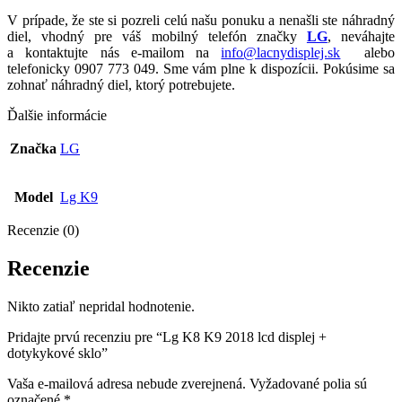
V prípade, že ste si pozreli celú našu ponuku a nenašli ste náhradný
diel, vhodný pre váš mobilný telefón značky
LG
, neváhajte
a kontaktujte nás e-mailom na
info@lacnydisplej.sk
alebo
telefonicky 0907 773 049. Sme vám plne k dispozícii. Pokúsime sa
zohnať náhradný diel, ktorý potrebujete.
Ďalšie informácie
Značka
LG
Model
Lg K9
Recenzie (0)
Recenzie
Nikto zatiaľ nepridal hodnotenie.
Pridajte prvú recenziu pre “Lg K8 K9 2018 lcd displej +
dotykykové sklo”
Vaša e-mailová adresa nebude zverejnená.
Vyžadované polia sú
označené
*