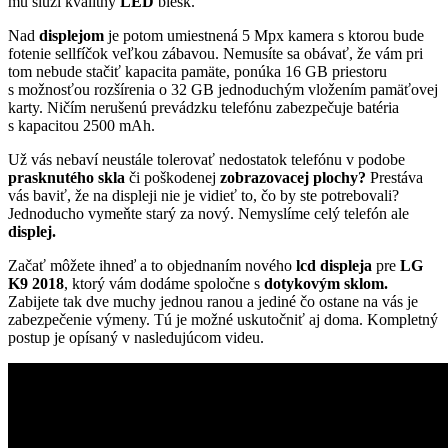
mu slúži kvalitný
LED
blesk.
Nad
displejom
je potom umiestnená 5 Mpx kamera s ktorou bude
fotenie sellfíčok veľkou zábavou. Nemusíte sa obávať, že vám pri
tom nebude stačiť kapacita pamäte, ponúka 16 GB priestoru
s možnosťou rozšírenia o 32 GB jednoduchým vložením pamäťovej
karty. Ničím nerušenú prevádzku telefónu zabezpečuje batéria
s kapacitou 2500 mAh.
Už vás nebaví neustále tolerovať nedostatok telefónu v podobe
prasknutého skla
či poškodenej
zobrazovacej plochy?
Prestáva
vás baviť, že na displeji nie je vidieť to, čo by ste potrebovali?
Jednoducho vymeňte starý za nový. Nemyslíme celý telefón ale
displej.
Začať môžete ihneď a to objednaním nového
lcd displeja
pre
LG
K9 2018
, ktorý vám dodáme spoločne s
dotykovým sklom.
Zabijete tak dve muchy jednou ranou a jediné čo ostane na vás je
zabezpečenie výmeny. Tú je možné uskutočniť aj doma. Kompletný
postup je opísaný v nasledujúcom videu.