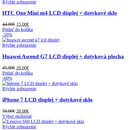
Rýchle zobrazenie
HTC One Mini m4 LCD displej + dotykové sklo
Pôvodná
Aktuálna
44.00
€
15.00
€
cena
cena
Pridať do košíka
bola:
je:
-56%
44.00€.
15.00€.
Rýchle zobrazenie
Huawei Ascend G7 LCD displej + dotyková plocha
Pôvodná
Aktuálna
45.00
€
20.00
€
cena
cena
Pridať do košíka
bola:
je:
-60%
45.00€.
20.00€.
Rýchle zobrazenie
iPhone 7 LCD displej + dotykové sklo
Pôvodná
Aktuálna
50.00
€
20.00
€
cena
cena
Tento
Výber možností
bola:
je:
produkt
50.00€.
20.00€.
má
Rýchle zobrazenie