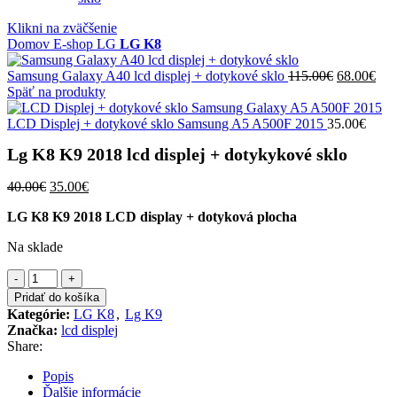
Klikni na zväčšenie
Domov
E-shop
LG
LG K8
Pôvodná
Akt
Samsung Galaxy A40 lcd displej + dotykové sklo
115.00
€
68.00
€
cena
cen
Späť na produkty
bola:
je:
115.00€.
68.
LCD Displej + dotykové sklo Samsung A5 A500F 2015
35.00
€
Lg K8 K9 2018 lcd displej + dotykykové sklo
Pôvodná
Aktuálna
40.00
€
35.00
€
cena
cena
LG K8 K9 2018 LCD display + dotyková plocha
bola:
je:
40.00€.
35.00€.
Na sklade
množstvo
Lg
Pridať do košíka
K8
Kategórie:
LG K8
,
Lg K9
K9
Značka:
lcd displej
2018
Share:
lcd
displej
Popis
+
Ďalšie informácie