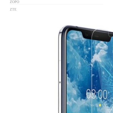
ZOPO
ZTE