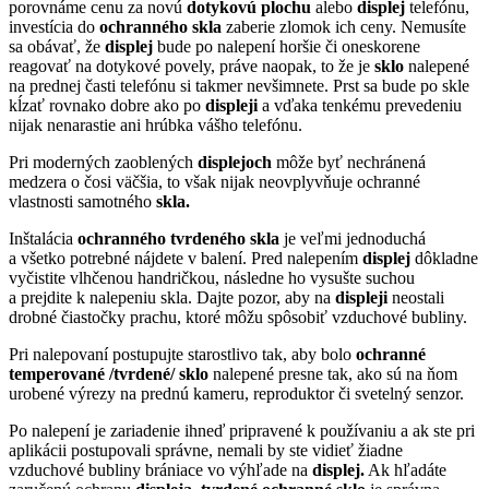
porovnáme cenu za novú
dotykovú
plochu
alebo
displej
telefónu,
investícia do
ochranného skla
zaberie zlomok ich ceny. Nemusíte
sa obávať, že
displej
bude po nalepení horšie či oneskorene
reagovať na dotykové povely, práve naopak, to že je
sklo
nalepené
na prednej časti telefónu si takmer nevšimnete. Prst sa bude po skle
kĺzať rovnako dobre ako po
displeji
a vďaka tenkému prevedeniu
nijak nenarastie ani hrúbka vášho telefónu.
Pri moderných zaoblených
displejoch
môže byť nechránená
medzera o čosi väčšia, to však nijak neovplyvňuje ochranné
vlastnosti samotného
skla.
Inštalácia
ochranného tvrdeného skla
je veľmi jednoduchá
a všetko potrebné nájdete v balení. Pred nalepením
displej
dôkladne
vyčistite vlhčenou handričkou, následne ho vysušte suchou
a prejdite k nalepeniu skla. Dajte pozor, aby na
displeji
neostali
drobné čiastočky prachu, ktoré môžu spôsobiť vzduchové bubliny.
Pri nalepovaní postupujte starostlivo tak, aby bolo
ochranné
temperované /tvrdené/ sklo
nalepené presne tak, ako sú na ňom
urobené výrezy na prednú kameru, reproduktor či svetelný senzor.
Po nalepení je zariadenie ihneď pripravené k používaniu a ak ste pri
aplikácii postupovali správne, nemali by ste vidieť žiadne
vzduchové bubliny brániace vo výhľade na
displej.
Ak hľadáte