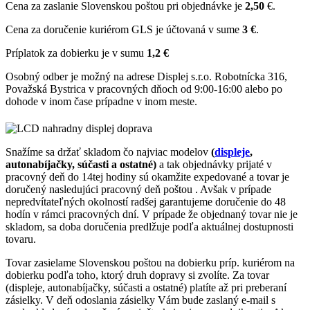
Cena za zaslanie Slovenskou poštou pri objednávke je
2,50
€.
Cena za doručenie kuriérom GLS je účtovaná v sume
3 €
.
Príplatok za dobierku je v sumu
1,2 €
Osobný odber je možný na adrese Displej s.r.o. Robotnícka 316,
Považská Bystrica v pracovných dňoch od 9:00-16:00 alebo po
dohode v inom čase prípadne v inom meste.
Snažíme sa držať skladom čo najviac modelov
(
displeje
,
autonabíjačky, súčasti a ostatné)
a tak objednávky prijaté v
pracovný deň do 14tej hodiny sú okamžite expedované a tovar je
doručený nasledujúci pracovný deň poštou . Avšak v prípade
nepredvítateľných okolností radšej garantujeme doručenie do 48
hodín v rámci pracovných dní. V prípade že objednaný tovar nie je
skladom, sa doba doručenia predlžuje podľa aktuálnej dostupnosti
tovaru.
Tovar zasielame Slovenskou poštou na dobierku príp. kuriérom na
dobierku podľa toho, ktorý druh dopravy si zvolíte. Za tovar
(displeje, autonabíjačky, súčasti a ostatné) platíte až pri preberaní
zásielky. V deň odoslania zásielky Vám bude zaslaný e-mail s