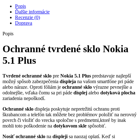
5.1
Popis
Plus
Ďalšie informácie
Recenzie (0)
Doprava
Popis
Ochranné tvrdené sklo Nokia
5.1 Plus
Tvrdené
ochranné sklo
pre
Nokia 5.1 Plus
predstavuje najlepší
možný spôsob zabezpečenia
displeja
na vašom smartfóne pri páde
alebo náraze. Oproti fóliám je
ochranné
sklo
výrazne pevnejšie a
odolnejšie, vďaka čomu sa pri páde
displej
alebo
dotyková
plocha
zariadenia nepoškodí.
Ochranné sklo
displeja poskytuje nepretržitú ochranu proti
škrabancom a telefón tak môžete bez problémov položiť na nerovný
povrch či vložiť do vrecka spoločne s predmetmi,ktoré by inak
mohli toto poškodenie na
dotykovom
skle
spôsobiť.
Nosiť
ochranné sklo
na
displeji
sa naozaj oplatí. Keď si