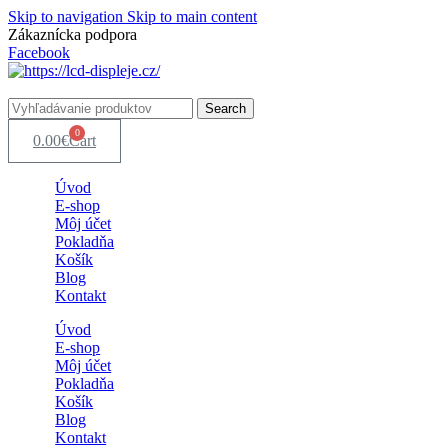
Skip to navigation
Skip to main content
Zákaznícka podpora
info@lacnydisplej.sk
Facebook
Search
0
0.00
€
Cart
Úvod
E-shop
Môj účet
Pokladňa
Košík
Blog
Kontakt
Úvod
E-shop
Môj účet
Pokladňa
Košík
Blog
Kontakt