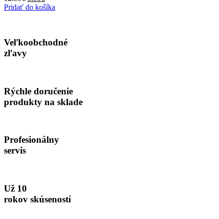
cena
cena
Pridať do košíka
bola:
je:
12.99€.
5.99€.
Veľkoobchodné
zľavy
Rýchle doručenie
produkty na sklade
Profesionálny
servis
Už 10
rokov skúseností