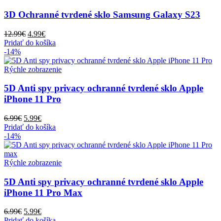
3D Ochranné tvrdené sklo Samsung Galaxy S23
Pôvodná
Aktuálna
12.99
€
4.99
€
cena
cena
Pridať do košíka
bola:
je:
-14%
12.99€.
4.99€.
Rýchle zobrazenie
5D Anti spy privacy ochranné tvrdené sklo Apple
iPhone 11 Pro
Pôvodná
Aktuálna
6.99
€
5.99
€
cena
cena
Pridať do košíka
bola:
je:
-14%
6.99€.
5.99€.
Rýchle zobrazenie
5D Anti spy privacy ochranné tvrdené sklo Apple
iPhone 11 Pro Max
Pôvodná
Aktuálna
6.99
€
5.99
€
cena
cena
Pridať do košíka