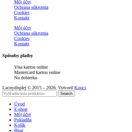
Môj účet
Ochrana súkromia
Cookies
Kontakt
Môj účet
Ochrana súkromia
Cookies
Kontakt
Spôsoby platby
Visa kartou online
Mastercard kartou online
Na dobierku
Lacnydisplej © 2015 – 2026. Vytvoril
Kooci
.
Search
Úvod
E-shop
Môj účet
Pokladňa
Košík
Blog