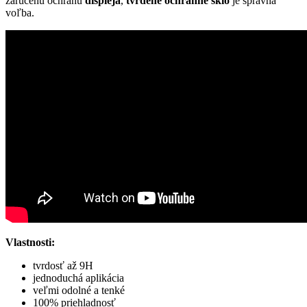
zaručenú ochranu
displeja
,
tvrdené ochranné sklo
je správna
voľba.
Vlastnosti:
tvrdosť až 9H
jednoduchá aplikácia
veľmi odolné a tenké
100% priehladnosť