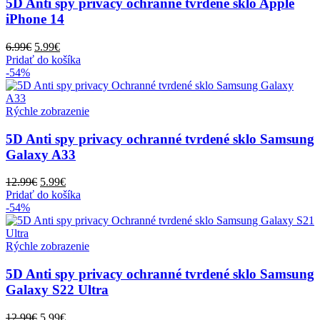
5D Anti spy privacy ochranné tvrdené sklo Apple
iPhone 14
Pôvodná
Aktuálna
6.99
€
5.99
€
cena
cena
Pridať do košíka
bola:
je:
-54%
6.99€.
5.99€.
Rýchle zobrazenie
5D Anti spy privacy ochranné tvrdené sklo Samsung
Galaxy A33
Pôvodná
Aktuálna
12.99
€
5.99
€
cena
cena
Pridať do košíka
bola:
je:
-54%
12.99€.
5.99€.
Rýchle zobrazenie
5D Anti spy privacy ochranné tvrdené sklo Samsung
Galaxy S22 Ultra
Pôvodná
Aktuálna
12.99
€
5.99
€