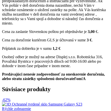
predpokladaným doručením a inštrukciami pre vyzdvihnutie. Ak
Vás poštár v deň doručenia doma nazastihne, nechá Vám v
schránke oznámenie o uložení zasielky na pošte. Ak Vás kuriérska
služba nezastihne v deň doručenia na vami uvedenej adrese ,
telefonicky sa s Vami spojí a dohodne si náradný čas doručenia a
miesto.
Cena za zaslanie Slovenskou poštou pri objednávke je
3,00
€.
Cena za doručenie kuriérom GLS je účtovaná v sume
3 €
.
Príplatok za dobierku je v sumu
1,2 €
Osobný odber je možný na adrese Displej s.r.o. Robotnícka 316,
Považská Bystrica v pracovných dňoch od 9:00-16:00 alebo po
dohode v inom čase prípadne v inom meste.
Predávajúci nenesie zodpovednosť za oneskorenie doručenia,
alebo stratu zásielky spôsobenú doručovateľom!A
Súvisiace produkty
-62%
Rýchle zobrazenie