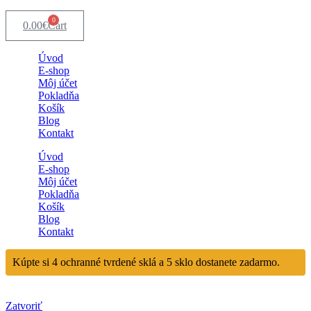
0
0.00
€
Cart
Úvod
E-shop
Môj účet
Pokladňa
Košík
Blog
Kontakt
Úvod
E-shop
Môj účet
Pokladňa
Košík
Blog
Kontakt
Kúpte si 4 ochranné tvrdené sklá a 5 sklo dostanete zadarmo.
Zatvoriť