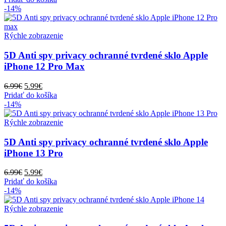
bola:
je:
-14%
6.99€.
5.99€.
Rýchle zobrazenie
5D Anti spy privacy ochranné tvrdené sklo Apple
iPhone 12 Pro Max
Pôvodná
Aktuálna
6.99
€
5.99
€
cena
cena
Pridať do košíka
bola:
je:
-14%
6.99€.
5.99€.
Rýchle zobrazenie
5D Anti spy privacy ochranné tvrdené sklo Apple
iPhone 13 Pro
Pôvodná
Aktuálna
6.99
€
5.99
€
cena
cena
Pridať do košíka
bola:
je:
-14%
6.99€.
5.99€.
Rýchle zobrazenie