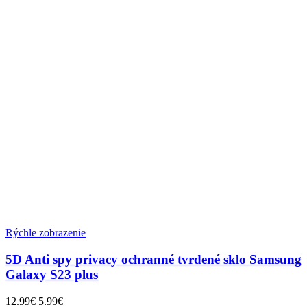
Rýchle zobrazenie
5D Anti spy privacy ochranné tvrdené sklo Samsung
Galaxy S23 plus
Pôvodná
Aktuálna
12.99
€
5.99
€