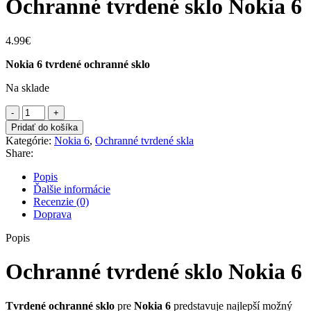
Ochranné tvrdené sklo Nokia 6
4.99
€
Nokia 6 tvrdené ochranné sklo
Na sklade
množstvo
Ochranné
Pridať do košíka
tvrdené
Kategórie:
Nokia 6
,
Ochranné tvrdené skla
sklo
Share:
Nokia
6
Popis
Ďalšie informácie
Recenzie (0)
Doprava
Popis
Ochranné tvrdené sklo Nokia 6
Tvrdené
ochranné sklo
pre
Nokia 6
predstavuje najlepší možný