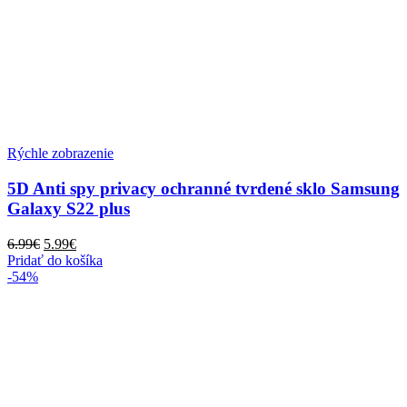
Rýchle zobrazenie
5D Anti spy privacy ochranné tvrdené sklo Samsung
Galaxy S22 plus
Pôvodná
Aktuálna
6.99
€
5.99
€
cena
cena
Pridať do košíka
bola:
je:
-54%
6.99€.
5.99€.