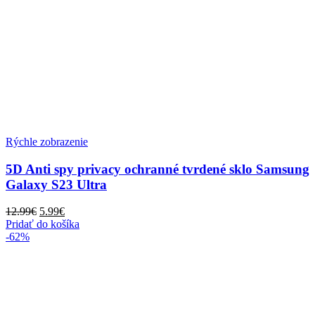
Rýchle zobrazenie
5D Anti spy privacy ochranné tvrdené sklo Samsung
Galaxy S23 Ultra
Pôvodná
Aktuálna
12.99
€
5.99
€
cena
cena
Pridať do košíka
bola:
je:
-62%
12.99€.
5.99€.