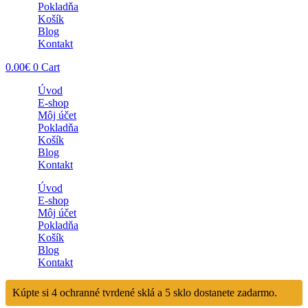
Pokladňa
Košík
Blog
Kontakt
0.00
€
0
Cart
Úvod
E-shop
Môj účet
Pokladňa
Košík
Blog
Kontakt
Úvod
E-shop
Môj účet
Pokladňa
Košík
Blog
Kontakt
Kúpte si 4 ochranné tvrdené sklá a 5 sklo dostanete zadarmo.