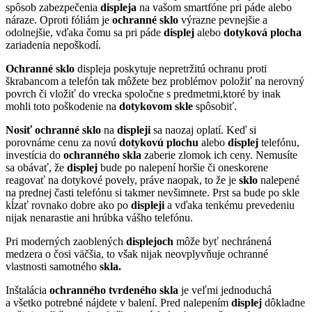
spôsob zabezpečenia
displeja
na vašom smartfóne pri páde alebo
náraze. Oproti fóliám je
ochranné
sklo
výrazne pevnejšie a
odolnejšie, vďaka čomu sa pri páde
displej
alebo
dotyková
plocha
zariadenia nepoškodí.
Ochranné sklo
displeja poskytuje nepretržitú ochranu proti
škrabancom a telefón tak môžete bez problémov položiť na nerovný
povrch či vložiť do vrecka spoločne s predmetmi,ktoré by inak
mohli toto poškodenie na
dotykovom
skle
spôsobiť.
Nosiť
ochranné sklo
na
displeji
sa naozaj oplatí. Keď si
porovnáme cenu za novú
dotykovú
plochu
alebo
displej
telefónu,
investícia do
ochranného skla
zaberie zlomok ich ceny. Nemusíte
sa obávať, že
displej
bude po nalepení horšie či oneskorene
reagovať na dotykové povely, práve naopak, to že je
sklo
nalepené
na prednej časti telefónu si takmer nevšimnete. Prst sa bude po skle
kĺzať rovnako dobre ako po
displeji
a vďaka tenkému prevedeniu
nijak nenarastie ani hrúbka vášho telefónu.
Pri moderných zaoblených
displejoch
môže byť nechránená
medzera o čosi väčšia, to však nijak neovplyvňuje ochranné
vlastnosti samotného
skla.
Inštalácia
ochranného tvrdeného skla
je veľmi jednoduchá
a všetko potrebné nájdete v balení. Pred nalepením
displej
dôkladne