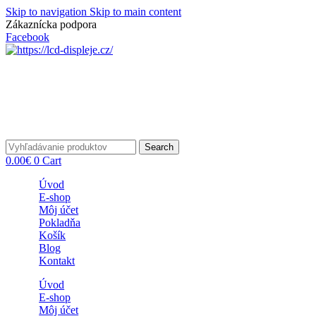
Skip to navigation
Skip to main content
Zákaznícka podpora
info@lacnydisplej.sk
Facebook
Search
0.00
€
0
Cart
Úvod
E-shop
Môj účet
Pokladňa
Košík
Blog
Kontakt
Úvod
E-shop
Môj účet