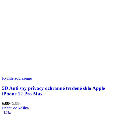
Rýchle zobrazenie
5D Anti spy privacy ochranné tvrdené sklo Apple
iPhone 12 Pro Max
Pôvodná
Aktuálna
6.99
€
5.99
€
cena
cena
Pridať do košíka
bola:
je:
-14%