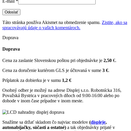
E-mail
*
Táto stránka používa Akismet na obmedzenie spamu.
Zistite, ako sa
spracovávajú údaje o vašich komentároch.
Doprava
Doprava
Cena za zaslanie Slovenskou poštou pri objednávke je
2,50
€.
Cena za doručenie kuriérom GLS je účtovaná v sume
3 €
.
Príplatok za dobierku je v sumu
1,2 €
Osobný odber je možný na adrese Displej s.r.o. Robotnícka 316,
Považská Bystrica v pracovných dňoch od 9:00-16:00 alebo po
dohode v inom čase prípadne v inom meste.
Snažíme sa držať skladom čo najviac modelov
(
displeje
,
autonabíjačky, súčasti a ostatné)
a tak objednávky prijaté v