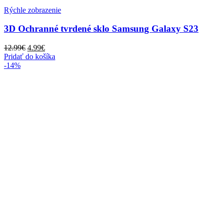
Rýchle zobrazenie
3D Ochranné tvrdené sklo Samsung Galaxy S23
Pôvodná
Aktuálna
12.99
€
4.99
€
cena
cena
Pridať do košíka
bola:
je:
-14%
12.99€.
4.99€.