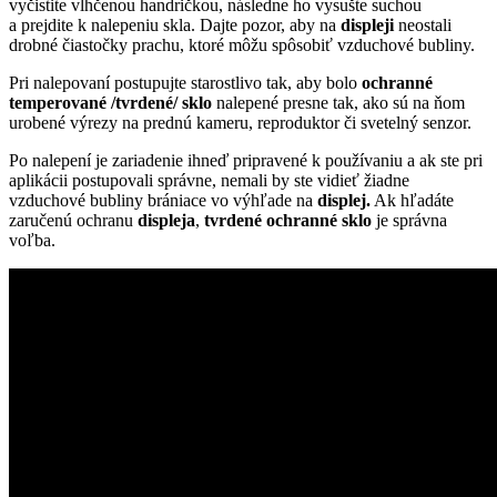
vyčistite vlhčenou handričkou, následne ho vysušte suchou
a prejdite k nalepeniu skla. Dajte pozor, aby na
displeji
neostali
drobné čiastočky prachu, ktoré môžu spôsobiť vzduchové bubliny.
Pri nalepovaní postupujte starostlivo tak, aby bolo
ochranné
temperované /tvrdené/ sklo
nalepené presne tak, ako sú na ňom
urobené výrezy na prednú kameru, reproduktor či svetelný senzor.
Po nalepení je zariadenie ihneď pripravené k používaniu a ak ste pri
aplikácii postupovali správne, nemali by ste vidieť žiadne
vzduchové bubliny brániace vo výhľade na
displej.
Ak hľadáte
zaručenú ochranu
displeja
,
tvrdené ochranné sklo
je správna
voľba.