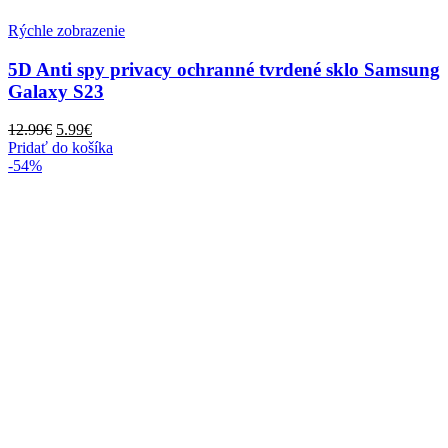
Rýchle zobrazenie
5D Anti spy privacy ochranné tvrdené sklo Samsung
Galaxy S23
Pôvodná
Aktuálna
12.99
€
5.99
€
cena
cena
Pridať do košíka
bola:
je:
-54%
12.99€.
5.99€.