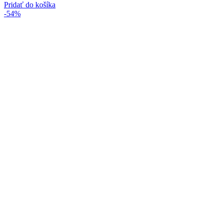
cena
cena
Pridať do košíka
bola:
je:
-54%
12.99€.
5.99€.