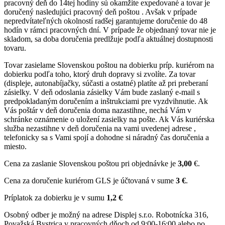
pracovný deň do 14tej hodiny sú okamžite expedované a tovar je
doručený nasledujúci pracovný deň poštou . Avšak v prípade
nepredvítateľných okolností radšej garantujeme doručenie do 48
hodín v rámci pracovných dní. V prípade že objednaný tovar nie je
skladom, sa doba doručenia predlžuje podľa aktuálnej dostupnosti
tovaru.
Tovar zasielame Slovenskou poštou na dobierku príp. kuriérom na
dobierku podľa toho, ktorý druh dopravy si zvolíte. Za tovar
(displeje, autonabíjačky, súčasti a ostatné) platíte až pri preberaní
zásielky. V deň odoslania zásielky Vám bude zaslaný e-mail s
predpokladaným doručením a inštrukciami pre vyzdvihnutie. Ak
Vás poštár v deň doručenia doma nazastihne, nechá Vám v
schránke oznámenie o uložení zasielky na pošte. Ak Vás kuriérska
služba nezastihne v deň doručenia na vami uvedenej adrese ,
telefonicky sa s Vami spojí a dohodne si náradný čas doručenia a
miesto.
Cena za zaslanie Slovenskou poštou pri objednávke je
3,00
€.
Cena za doručenie kuriérom GLS je účtovaná v sume
3 €
.
Príplatok za dobierku je v sumu
1,2 €
Osobný odber je možný na adrese Displej s.r.o. Robotnícka 316,
Považská Bystrica v pracovných dňoch od 9:00-16:00 alebo po