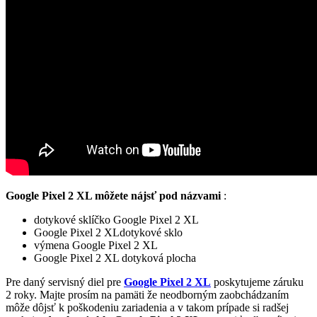
Google Pixel 2 XL môžete nájsť pod názvami
:
dotykové sklíčko Google Pixel 2 XL
Google Pixel 2 XLdotykové sklo
výmena Google Pixel 2 XL
Google Pixel 2 XL dotyková plocha
Pre daný servisný diel pre
Google Pixel 2 XL
poskytujeme záruku
2 roky. Majte prosím na pamäti že neodborným zaobchádzaním
môže dôjsť k poškodeniu zariadenia a v takom prípade si radšej