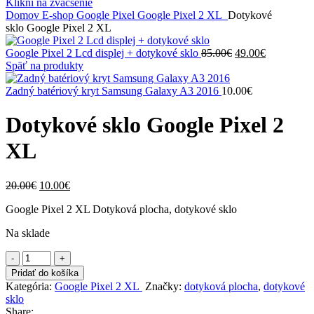
Klikni na zväčšenie
Domov
E-shop
Google Pixel
Google Pixel 2 XL
Dotykové
sklo Google Pixel 2 XL
Pôvodná
Aktuálna
Google Pixel 2 Lcd displej + dotykové sklo
85.00
€
49.00
€
cena
cena
Späť na produkty
bola:
je:
85.00€.
49.00€.
Zadný batériový kryt Samsung Galaxy A3 2016
10.00
€
Dotykové sklo Google Pixel 2
XL
Pôvodná
Aktuálna
20.00
€
10.00
€
cena
cena
Google Pixel 2 XL Dotyková plocha, dotykové sklo
bola:
je:
20.00€.
10.00€.
Na sklade
množstvo
Dotykové
Pridať do košíka
sklo Google
Kategória:
Google Pixel 2 XL
Značky:
dotyková plocha
,
dotykové
Pixel
sklo
2
Share: