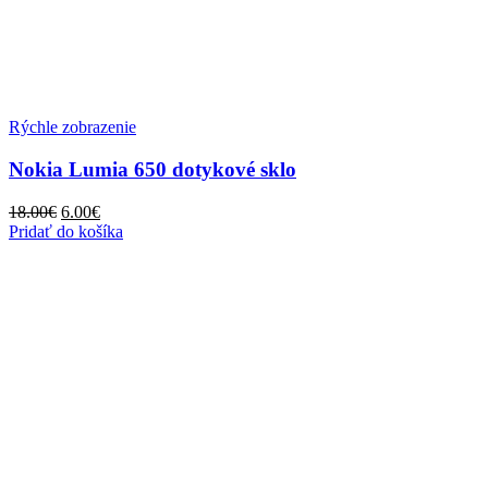
Rýchle zobrazenie
Nokia Lumia 650 dotykové sklo
Pôvodná
Aktuálna
18.00
€
6.00
€
cena
cena
Pridať do košíka
bola:
je:
18.00€.
6.00€.