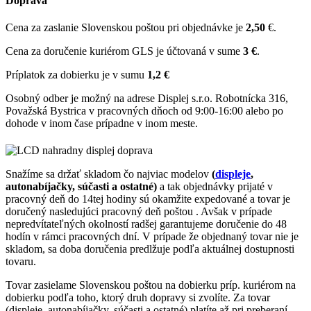
Doprava
Cena za zaslanie Slovenskou poštou pri objednávke je
2,50
€.
Cena za doručenie kuriérom GLS je účtovaná v sume
3 €
.
Príplatok za dobierku je v sumu
1,2 €
Osobný odber je možný na adrese Displej s.r.o. Robotnícka 316,
Považská Bystrica v pracovných dňoch od 9:00-16:00 alebo po
dohode v inom čase prípadne v inom meste.
Snažíme sa držať skladom čo najviac modelov
(
displeje
,
autonabíjačky, súčasti a ostatné)
a tak objednávky prijaté v
pracovný deň do 14tej hodiny sú okamžite expedované a tovar je
doručený nasledujúci pracovný deň poštou . Avšak v prípade
nepredvítateľných okolností radšej garantujeme doručenie do 48
hodín v rámci pracovných dní. V prípade že objednaný tovar nie je
skladom, sa doba doručenia predlžuje podľa aktuálnej dostupnosti
tovaru.
Tovar zasielame Slovenskou poštou na dobierku príp. kuriérom na
dobierku podľa toho, ktorý druh dopravy si zvolíte. Za tovar
(displeje, autonabíjačky, súčasti a ostatné) platíte až pri preberaní