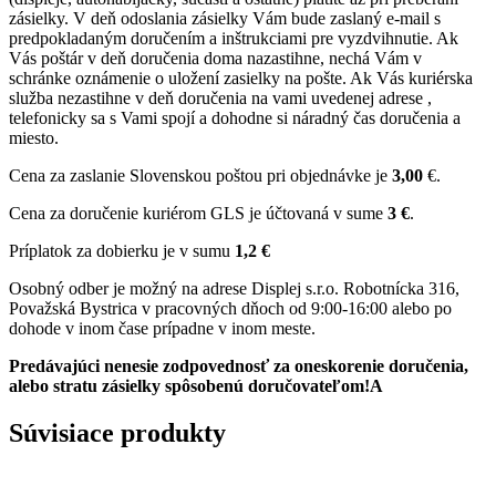
zásielky. V deň odoslania zásielky Vám bude zaslaný e-mail s
predpokladaným doručením a inštrukciami pre vyzdvihnutie. Ak
Vás poštár v deň doručenia doma nazastihne, nechá Vám v
schránke oznámenie o uložení zasielky na pošte. Ak Vás kuriérska
služba nezastihne v deň doručenia na vami uvedenej adrese ,
telefonicky sa s Vami spojí a dohodne si náradný čas doručenia a
miesto.
Cena za zaslanie Slovenskou poštou pri objednávke je
3,00
€.
Cena za doručenie kuriérom GLS je účtovaná v sume
3 €
.
Príplatok za dobierku je v sumu
1,2 €
Osobný odber je možný na adrese Displej s.r.o. Robotnícka 316,
Považská Bystrica v pracovných dňoch od 9:00-16:00 alebo po
dohode v inom čase prípadne v inom meste.
Predávajúci nenesie zodpovednosť za oneskorenie doručenia,
alebo stratu zásielky spôsobenú doručovateľom!A
Súvisiace produkty