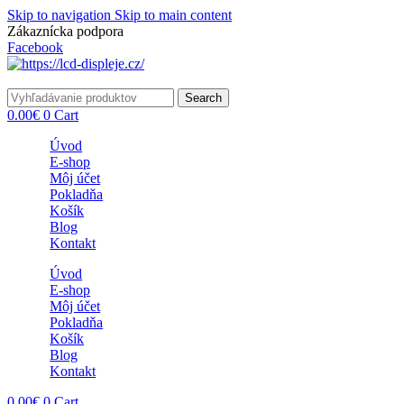
Skip to navigation
Skip to main content
Zákaznícka podpora
info@lacnydisplej.sk
Facebook
Search
0.00
€
0
Cart
Úvod
E-shop
Môj účet
Pokladňa
Košík
Blog
Kontakt
Úvod
E-shop
Môj účet
Pokladňa
Košík
Blog
Kontakt
0.00
€
0
Cart