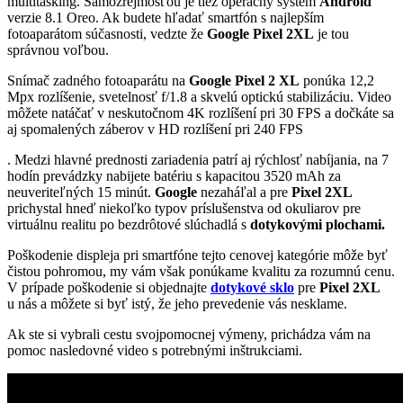
multitasking. Samozrejmosťou je tiež operačný systém
Android
verzie 8.1 Oreo. Ak budete hľadať smartfón s najlepším
fotoaparátom súčasnosti, vedzte že
Google Pixel 2XL
je tou
správnou voľbou.
Snímač zadného fotoaparátu na
Google Pixel 2 XL
ponúka 12,2
Mpx rozlíšenie, svetelnosť f/1.8 a skvelú optickú stabilizáciu. Video
môžete natáčať v neskutočnom 4K rozlíšení pri 30 FPS a dočkáte sa
aj spomalených záberov v HD rozlíšení pri 240 FPS
. Medzi hlavné prednosti zariadenia patrí aj rýchlosť nabíjania, na 7
hodín prevádzky nabijete batériu s kapacitou 3520 mAh za
neuveriteľných 15 minút.
Google
nezaháľal a pre
Pixel 2XL
prichystal hneď niekoľko typov príslušenstva od okuliarov pre
virtuálnu realitu po bezdrôtové slúchadlá s
dotykovými plochami.
Poškodenie displeja pri smartfóne tejto cenovej kategórie môže byť
čistou pohromou, my vám však ponúkame kvalitu za rozumnú cenu.
V prípade poškodenie si objednajte
dotykové sklo
pre
Pixel 2XL
u nás a môžete si byť istý, že jeho prevedenie vás nesklame.
Ak ste si vybrali cestu svojpomocnej výmeny, prichádza vám na
pomoc nasledovné video s potrebnými inštrukciami.