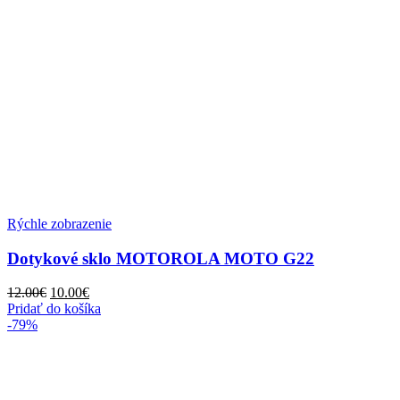
Rýchle zobrazenie
Dotykové sklo MOTOROLA MOTO G22
Pôvodná
Aktuálna
12.00
€
10.00
€
cena
cena
Pridať do košíka
bola:
je:
-79%
12.00€.
10.00€.