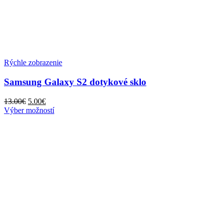
Rýchle zobrazenie
Samsung Galaxy S2 dotykové sklo
Pôvodná
Aktuálna
13.00
€
5.00
€
cena
cena
Tento
Výber možností
bola:
je:
produkt
13.00€.
5.00€.
má
viacero
variantov.
Možnosti
si
môžete
vybrať
na
stránke
produktu.