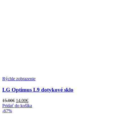
Rýchle zobrazenie
LG Optimus L9 dotykové sklo
Pôvodná
Aktuálna
15.00
€
14.00
€
cena
cena
Pridať do košíka
bola:
je:
-67%
15.00€.
14.00€.