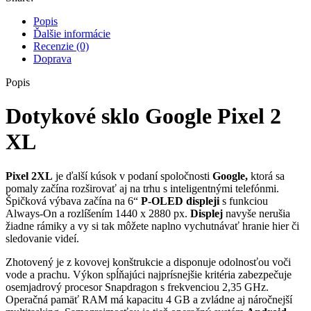
XL
Popis
Ďalšie informácie
Recenzie (0)
Doprava
Popis
Dotykové sklo
Google Pixel 2
XL
Pixel 2XL
je ďalší kúsok v podaní spoločnosti
Google,
ktorá sa
pomaly začína rozširovať aj na trhu s inteligentnými telefónmi.
Špičková výbava začína na 6“
P-OLED displeji
s funkciou
Always-On a rozlíšením 1440 x 2880 px.
Displej
navyše nerušia
žiadne rámiky a vy si tak môžete naplno vychutnávať hranie hier či
sledovanie videí.
Zhotovený je z kovovej konštrukcie a disponuje odolnosťou voči
vode a prachu. Výkon spĺňajúci najprísnejšie kritéria zabezpečuje
osemjadrový procesor Snapdragon s frekvenciou 2,35 GHz.
Operačná pamäť RAM má kapacitu 4 GB a zvládne aj náročnejší