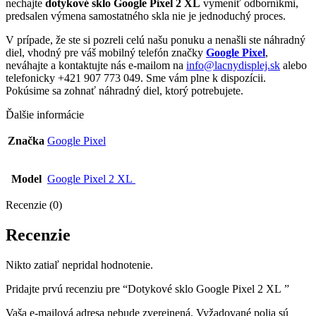
nechajte
dotykové sklo Google Pixel 2 XL
vymeniť odborníkmi,
predsalen výmena samostatného skla nie je jednoduchý proces.
V prípade, že ste si pozreli celú našu ponuku a nenašli ste náhradný
diel, vhodný pre váš mobilný telefón značky
Google Pixel
,
neváhajte a kontaktujte nás e-mailom na
info@lacnydisplej.sk
alebo
telefonicky +421 907 773 049. Sme vám plne k dispozícii.
Pokúsime sa zohnať náhradný diel, ktorý potrebujete.
Ďalšie informácie
Značka
Google Pixel
Model
Google Pixel 2 XL
Recenzie (0)
Recenzie
Nikto zatiaľ nepridal hodnotenie.
Pridajte prvú recenziu pre “Dotykové sklo Google Pixel 2 XL ”
Vaša e-mailová adresa nebude zverejnená.
Vyžadované polia sú