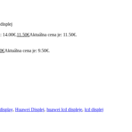
isplej
: 14.00€.
11.50
€
Aktuálna cena je: 11.50€.
0
€
Aktuálna cena je: 9.50€.
display
,
Huawei Displej
,
huawei lcd displeje
,
lcd displej