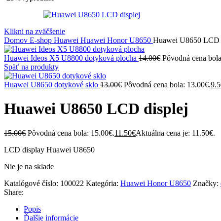
Klikni na zväčšenie
Domov
E-shop
Huawei
Huawei Honor U8650
Huawei U8650 LCD d
Huawei Ideos X5 U8800 dotyková plocha
14.00
€
Pôvodná cena bola
Späť na produkty
Huawei U8650 dotykové sklo
13.00
€
Pôvodná cena bola: 13.00€.
9.5
Huawei U8650 LCD displej
15.00
€
Pôvodná cena bola: 15.00€.
11.50
€
Aktuálna cena je: 11.50€.
LCD display Huawei U8650
Nie je na sklade
Katalógové číslo:
100022
Kategória:
Huawei Honor U8650
Značky:
Share:
Popis
Ďalšie informácie