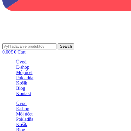
Search
0.00
€
0
Cart
Úvod
E-shop
Môj účet
Pokladňa
Košík
Blog
Kontakt
Úvod
E-shop
Môj účet
Pokladňa
Košík
Blog