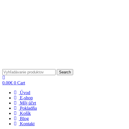
Search
0.00
€
0
Cart
Úvod
E-shop
Môj účet
Pokladňa
Košík
Blog
Kontakt