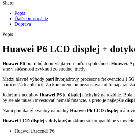
Share:
Popis
Ďalšie informácie
Doprava
Popis
Huawei P6 LCD displej + dotyk
Huawei P6
bol dlhú dobu vlajkovou loďou spoločnosti
Huawei
. Aj
sme v súčasnosti zvyknutí zo strednej triedy.
Medzi hlavné výhody patrí štvorjadrový procesor s frekvenciou 1,5
náročnejších aplikácií. Za konkurenciou nezaostáva ani fotoaparát. Z
Jedným z neduhov
Huawei P6
je
displej
náchylný na rozbitie. Bola
by ste ale museli investovať nemalé financie, a preto je najlepšie
displ
Nami ponúkaný kvalitný náhradný
Huawei P6 LCD displej
má rovn
Huawei LCD displej s dotykovým sklom
sú kompatibilné s modelm
Huawei (Ascend) P6