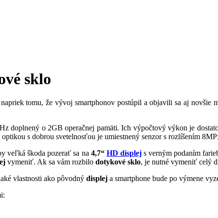
ové sklo
 napriek tomu, že vývoj smartphonov postúpil a objavili sa aj novšie
GHz doplnený o 2GB operačnej pamäti. Ich výpočtový výkon je dostato
a optikou s dobrou svetelnosťou je umiestnený senzor s rozlíšením 8MP
 by veľká škoda pozerať sa na
4,7“
HD displej
s verným podaním farie
ej
vymeniť. Ak sa vám rozbilo
dotykové sklo
, je nutné vymeniť celý d
aké vlastnosti ako pôvodný
displej
a smartphone bude po výmene vyze
i: