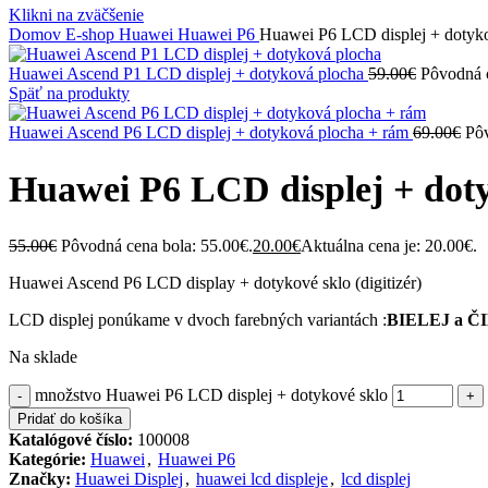
Klikni na zväčšenie
Domov
E-shop
Huawei
Huawei P6
Huawei P6 LCD displej + dotyko
Huawei Ascend P1 LCD displej + dotyková plocha
59.00
€
Pôvodná c
Späť na produkty
Huawei Ascend P6 LCD displej + dotyková plocha + rám
69.00
€
Pôv
Huawei P6 LCD displej + doty
55.00
€
Pôvodná cena bola: 55.00€.
20.00
€
Aktuálna cena je: 20.00€.
Huawei Ascend P6 LCD display + dotykové sklo (digitizér)
LCD displej ponúkame v dvoch farebných variantách :
BIELEJ a
Č
Na sklade
množstvo Huawei P6 LCD displej + dotykové sklo
Pridať do košíka
Katalógové číslo:
100008
Kategórie:
Huawei
,
Huawei P6
Značky:
Huawei Displej
,
huawei lcd displeje
,
lcd displej