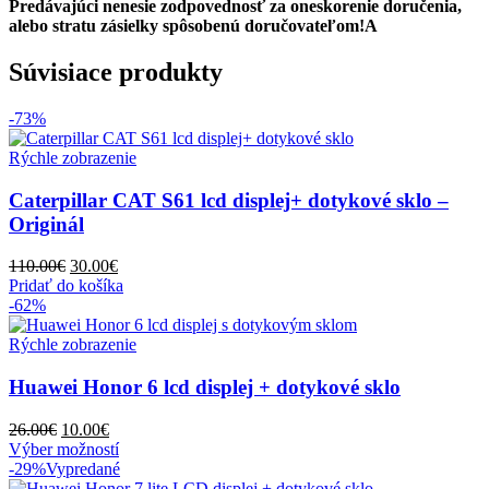
Predávajúci nenesie zodpovednosť za oneskorenie doručenia,
alebo stratu zásielky spôsobenú doručovateľom!A
Súvisiace produkty
-73%
Rýchle zobrazenie
Caterpillar CAT S61 lcd displej+ dotykové sklo –
Originál
Pôvodná
Aktuálna
110.00
€
30.00
€
cena
cena
Pridať do košíka
bola:
je:
-62%
110.00€.
30.00€.
Rýchle zobrazenie
Huawei Honor 6 lcd displej + dotykové sklo
Pôvodná
Aktuálna
26.00
€
10.00
€
cena
cena
Tento
Výber možností
bola:
je:
produkt
-29%
Vypredané
26.00€.
10.00€.
má