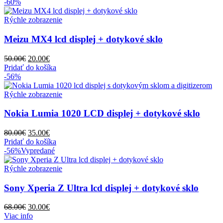
bola:
je:
-60%
49.00€.
15.00€.
Rýchle zobrazenie
Meizu MX4 lcd displej + dotykové sklo
Pôvodná
Aktuálna
50.00
€
20.00
€
cena
cena
Pridať do košíka
bola:
je:
-56%
50.00€.
20.00€.
Rýchle zobrazenie
Nokia Lumia 1020 LCD displej + dotykové sklo
Pôvodná
Aktuálna
80.00
€
35.00
€
cena
cena
Pridať do košíka
bola:
je:
-56%
Vypredané
80.00€.
35.00€.
Rýchle zobrazenie
Sony Xperia Z Ultra lcd displej + dotykové sklo
Pôvodná
Aktuálna
68.00
€
30.00
€
cena
cena
Viac info