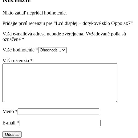
Nikto zatiaľ nepridal hodnotenie.
Pridajte prvú recenziu pre “Lcd displej + dotykové sklo Oppo ax7”
Vaša e-mailová adresa nebude zverejnená.
Vyžadované polia sú
označené
*
Vaše hodnotenie
*
Vaša recenzia
*
Meno
*
E-mail
*