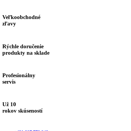
bola:
je:
68.00€.
30.00€.
Veľkoobchodné
zľavy
Rýchle doručenie
produkty na sklade
Profesionálny
servis
Už 10
rokov skúseností