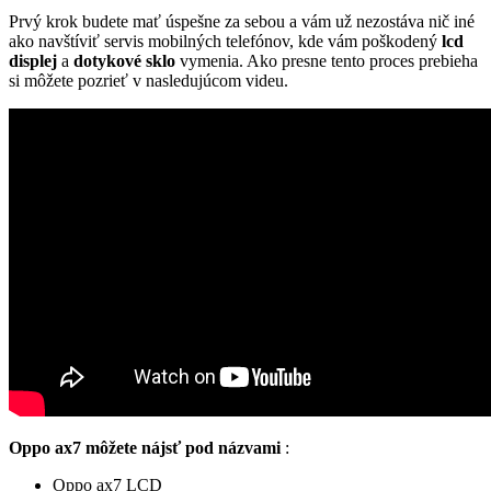
Prvý krok budete mať úspešne za sebou a vám už nezostáva nič iné
ako navštíviť servis mobilných telefónov, kde vám poškodený
lcd
displej
a
dotykové sklo
vymenia. Ako presne tento proces prebieha
si môžete pozrieť v nasledujúcom videu.
Oppo ax7 môžete nájsť pod názvami
:
Oppo ax7 LCD