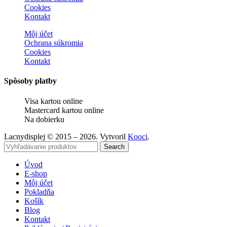
Cookies
Kontakt
Môj účet
Ochrana súkromia
Cookies
Kontakt
Spôsoby platby
Visa kartou online
Mastercard kartou online
Na dobierku
Lacnydisplej © 2015 – 2026. Vytvoril
Kooci
.
Search
Úvod
E-shop
Môj účet
Pokladňa
Košík
Blog
Kontakt