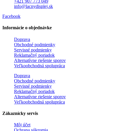
+421 907 773 049
info@lacnydisplej.sk
Facebook
Informácie o objednávke
Doprava
Obchodné podmienky
Servisné podmienky
Reklamačný poriadok
Alternatívne riešenie sporov
Veľkoobchodná spolupráca
Doprava
Obchodné podmienky
Servisné podmienky
Reklamačný poriadok
Alternatívne riešenie sporov
Veľkoobchodná spolupráca
Zákaznícky servis
Môj účet
Ochrana súkromia