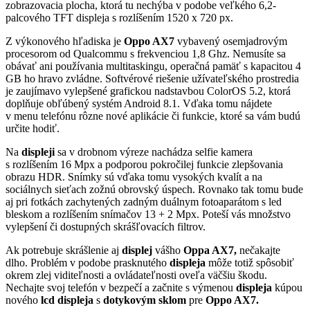
zobrazovacia plocha, ktorá tu nechýba v podobe veľkého 6,2-
palcového TFT displeja s rozlíšením 1520 x 720 px.
Z výkonového hľadiska je
Oppo AX7
vybavený osemjadrovým
procesorom od Qualcommu s frekvenciou 1,8 Ghz. Nemusíte sa
obávať ani používania multitaskingu, operačná pamäť s kapacitou 4
GB ho hravo zvládne. Softvérové riešenie užívateľského prostredia
je zaujímavo vylepšené grafickou nadstavbou ColorOS 5.2, ktorá
doplňuje obľúbený systém Android 8.1. Vďaka tomu nájdete
v menu telefónu rôzne nové aplikácie či funkcie, ktoré sa vám budú
určite hodiť.
Na
displeji
sa v drobnom výreze nachádza selfie kamera
s rozlíšením 16 Mpx a podporou pokročilej funkcie zlepšovania
obrazu HDR. Snímky sú vďaka tomu vysokých kvalít a na
sociálnych sieťach zožnú obrovský úspech. Rovnako tak tomu bude
aj pri fotkách zachytených zadným duálnym fotoaparátom s led
bleskom a rozlíšením snímačov 13 + 2 Mpx. Poteší vás množstvo
vylepšení či dostupných skrášľovacích filtrov.
Ak potrebuje skrášlenie aj
displej
vášho
Oppa AX7,
nečakajte
dlho. Problém v podobe prasknutého
displeja
môže totiž spôsobiť
okrem zlej viditeľnosti a ovládateľnosti oveľa väčšiu škodu.
Nechajte svoj telefón v bezpečí a začnite s výmenou
displeja
kúpou
nového
lcd displeja
s
dotykovým sklom
pre
Oppo AX7.