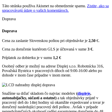
Táto stránka používa Akismet na obmedzenie spamu.
Zistite, ako sa
spracovávajú údaje o vašich komentároch.
Doprava
Doprava
Cena za zaslanie Slovenskou poštou pri objednávke je
2,50
€.
Cena za doručenie kuriérom GLS je účtovaná v sume
3 €
.
Príplatok za dobierku je v sumu
1,2 €
Osobný odber je možný na adrese Displej s.r.o. Robotnícka 316,
Považská Bystrica v pracovných dňoch od 9:00-16:00 alebo po
dohode v inom čase prípadne v inom meste.
Snažíme sa držať skladom čo najviac modelov
(
displeje
,
autonabíjačky, súčasti a ostatné)
a tak objednávky prijaté v
pracovný deň do 14tej hodiny sú okamžite expedované a tovar je
doručený nasledujúci pracovný deň poštou . Avšak v prípade
nepredvítateľných okolností radšej garantujeme doručenie do 48