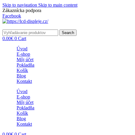
Skip to navigation
Skip to main content
Zákaznícka podpora
info@lacnydisplej.sk
Facebook
Search
0.00
€
0
Cart
Úvod
E-shop
Môj účet
Pokladňa
Košík
Blog
Kontakt
Úvod
E-shop
Môj účet
Pokladňa
Košík
Blog
Kontakt
0.00
€
0
Cart