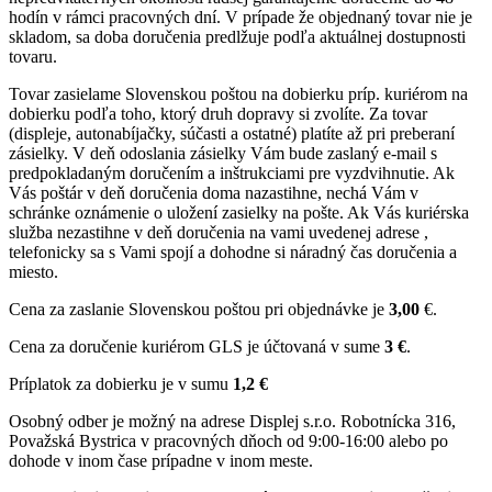
hodín v rámci pracovných dní. V prípade že objednaný tovar nie je
skladom, sa doba doručenia predlžuje podľa aktuálnej dostupnosti
tovaru.
Tovar zasielame Slovenskou poštou na dobierku príp. kuriérom na
dobierku podľa toho, ktorý druh dopravy si zvolíte. Za tovar
(displeje, autonabíjačky, súčasti a ostatné) platíte až pri preberaní
zásielky. V deň odoslania zásielky Vám bude zaslaný e-mail s
predpokladaným doručením a inštrukciami pre vyzdvihnutie. Ak
Vás poštár v deň doručenia doma nazastihne, nechá Vám v
schránke oznámenie o uložení zasielky na pošte. Ak Vás kuriérska
služba nezastihne v deň doručenia na vami uvedenej adrese ,
telefonicky sa s Vami spojí a dohodne si náradný čas doručenia a
miesto.
Cena za zaslanie Slovenskou poštou pri objednávke je
3,00
€.
Cena za doručenie kuriérom GLS je účtovaná v sume
3 €
.
Príplatok za dobierku je v sumu
1,2 €
Osobný odber je možný na adrese Displej s.r.o. Robotnícka 316,
Považská Bystrica v pracovných dňoch od 9:00-16:00 alebo po
dohode v inom čase prípadne v inom meste.