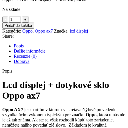
40.00€.
35.00€.
Na sklade
množstvo
Lcd
Pridať do košíka
displej
Kategórie:
Oppo
,
Oppo ax7
Značka:
lcd displej
+
Share:
dotykové
sklo
Popis
Oppo
Ďalšie informácie
ax7
Recenzie (0)
Doprava
Popis
Lcd displej + dotykové sklo
Oppo ax7
Oppo AX7
je smartfón v ktorom sa stretáva štýlové prevedenie
s vynikajúcim výkonom typickým pre značku
Oppo,
ktorá u nás nie
je až tak známa. Ak ste sa však rozhodli kúpiť toto zariadenie,
nemôžete naňho povedať zlé slovo. Základom je kvalitná