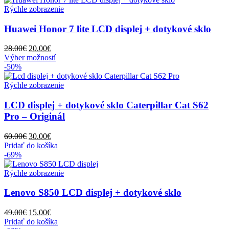
viacero
Rýchle zobrazenie
variantov.
Možnosti
Huawei Honor 7 lite LCD displej + dotykové sklo
si
môžete
Pôvodná
Aktuálna
28.00
€
20.00
€
vybrať
cena
cena
Tento
Výber možností
na
bola:
je:
produkt
-50%
stránke
28.00€.
20.00€.
má
produktu.
viacero
Rýchle zobrazenie
variantov.
Možnosti
LCD displej + dotykové sklo Caterpillar Cat S62
si
Pro – Originál
môžete
vybrať
Pôvodná
Aktuálna
60.00
€
30.00
€
na
cena
cena
Pridať do košíka
stránke
bola:
je:
-69%
produktu.
60.00€.
30.00€.
Rýchle zobrazenie
Lenovo S850 LCD displej + dotykové sklo
Pôvodná
Aktuálna
49.00
€
15.00
€
cena
cena
Pridať do košíka