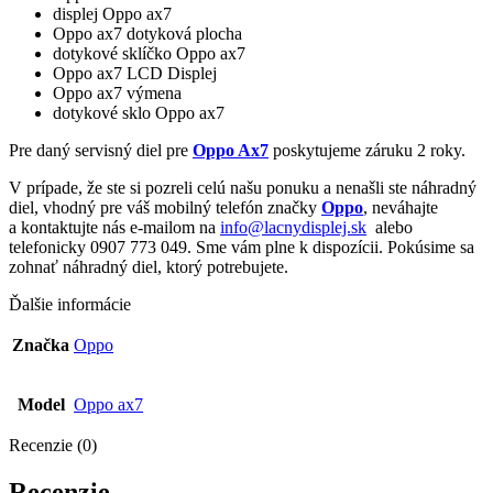
displej Oppo ax7
Oppo ax7 dotyková plocha
dotykové sklíčko Oppo ax7
Oppo ax7 LCD Displej
Oppo ax7 výmena
dotykové sklo Oppo ax7
Pre daný servisný diel pre
Oppo Ax7
poskytujeme záruku 2 roky.
V prípade, že ste si pozreli celú našu ponuku a nenašli ste náhradný
diel, vhodný pre váš mobilný telefón značky
Oppo
, neváhajte
a kontaktujte nás e-mailom na
info@lacnydisplej.sk
alebo
telefonicky 0907 773 049. Sme vám plne k dispozícii. Pokúsime sa
zohnať náhradný diel, ktorý potrebujete.
Ďalšie informácie
Značka
Oppo
Model
Oppo ax7
Recenzie (0)
Recenzie