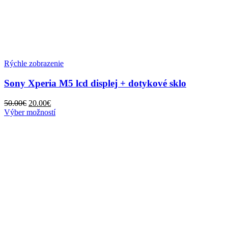
Rýchle zobrazenie
Sony Xperia M5 lcd displej + dotykové sklo
50.00
€
20.00
€
Výber možností