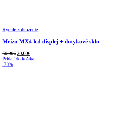
Rýchle zobrazenie
Meizu MX4 lcd displej + dotykové sklo
50.00
€
20.00
€
Pridať do košíka
-78%