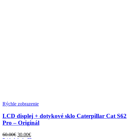
Rýchle zobrazenie
LCD displej + dotykové sklo Caterpillar Cat S62
Pro – Originál
60.00
€
30.00
€