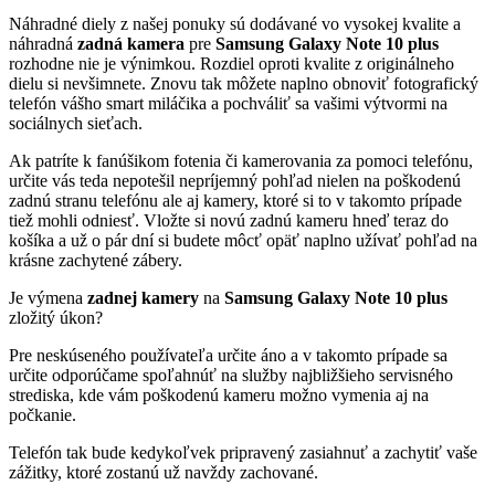
Náhradné diely z našej ponuky sú dodávané vo vysokej kvalite a
náhradná
zadná kamera
pre
Samsung Galaxy Note 10 plus
rozhodne nie je výnimkou. Rozdiel oproti kvalite z originálneho
dielu si nevšimnete. Znovu tak môžete naplno obnoviť fotografický
telefón vášho smart miláčika a pochváliť sa vašimi výtvormi na
sociálnych sieťach.
Ak patríte k fanúšikom fotenia či kamerovania za pomoci telefónu,
určite vás teda nepotešil nepríjemný pohľad nielen na poškodenú
zadnú stranu telefónu ale aj kamery, ktoré si to v takomto prípade
tiež mohli odniesť. Vložte si novú zadnú kameru hneď teraz do
košíka a už o pár dní si budete môcť opäť naplno užívať pohľad na
krásne zachytené zábery.
Je výmena
zadnej kamery
na
Samsung Galaxy Note 10 plus
zložitý úkon?
Pre neskúseného používateľa určite áno a v takomto prípade sa
určite odporúčame spoľahnúť na služby najbližšieho servisného
strediska, kde vám poškodenú kameru možno vymenia aj na
počkanie.
Telefón tak bude kedykoľvek pripravený zasiahnuť a zachytiť vaše
zážitky, ktoré zostanú už navždy zachované.