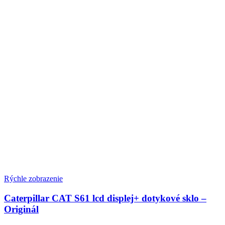
Rýchle zobrazenie
Caterpillar CAT S61 lcd displej+ dotykové sklo –
Originál