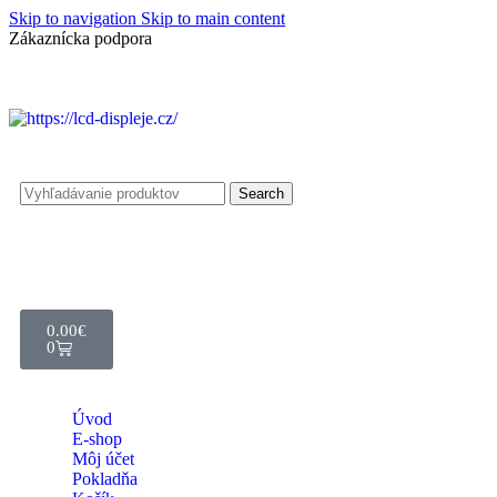
Skip to navigation
Skip to main content
Zákaznícka podpora
info@lacnydisplej.sk
Search
0.00
€
0
Úvod
E-shop
Môj účet
Pokladňa