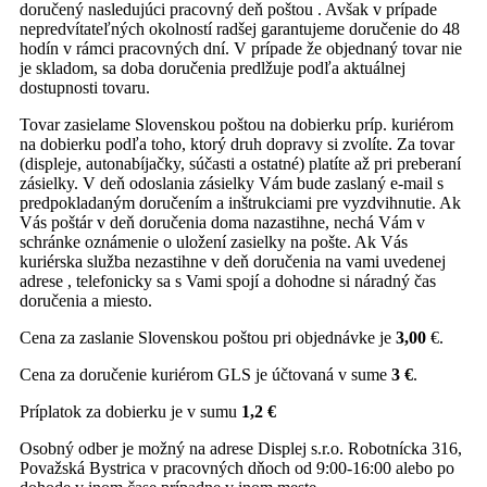
doručený nasledujúci pracovný deň poštou . Avšak v prípade
nepredvítateľných okolností radšej garantujeme doručenie do 48
hodín v rámci pracovných dní. V prípade že objednaný tovar nie
je skladom, sa doba doručenia predlžuje podľa aktuálnej
dostupnosti tovaru.
Tovar zasielame Slovenskou poštou na dobierku príp. kuriérom
na dobierku podľa toho, ktorý druh dopravy si zvolíte. Za tovar
(displeje, autonabíjačky, súčasti a ostatné) platíte až pri preberaní
zásielky. V deň odoslania zásielky Vám bude zaslaný e-mail s
predpokladaným doručením a inštrukciami pre vyzdvihnutie. Ak
Vás poštár v deň doručenia doma nazastihne, nechá Vám v
schránke oznámenie o uložení zasielky na pošte. Ak Vás
kuriérska služba nezastihne v deň doručenia na vami uvedenej
adrese , telefonicky sa s Vami spojí a dohodne si náradný čas
doručenia a miesto.
Cena za zaslanie Slovenskou poštou pri objednávke je
3,00
€.
Cena za doručenie kuriérom GLS je účtovaná v sume
3 €
.
Príplatok za dobierku je v sumu
1,2 €
Osobný odber je možný na adrese Displej s.r.o. Robotnícka 316,
Považská Bystrica v pracovných dňoch od 9:00-16:00 alebo po