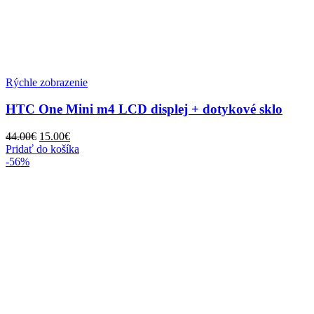
Rýchle zobrazenie
HTC One Mini m4 LCD displej + dotykové sklo
44.00
€
15.00
€
Pridať do košíka
-56%