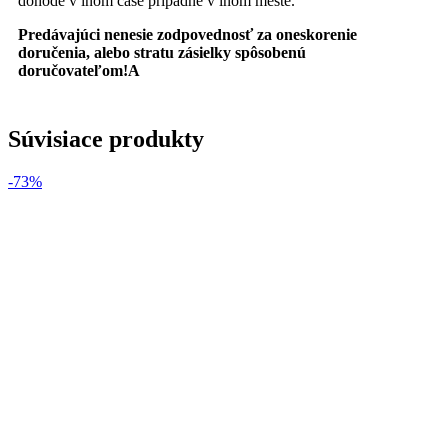
dohode v inom čase prípadne v inom meste.
Predávajúci nenesie zodpovednosť za oneskorenie
doručenia, alebo stratu zásielky spôsobenú
doručovateľom!A
Súvisiace produkty
-73%