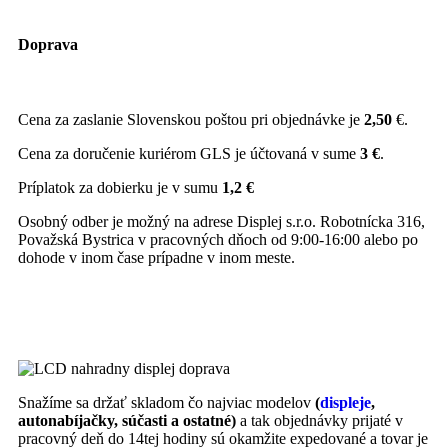
Doprava
Cena za zaslanie Slovenskou poštou pri objednávke je
2,50
€.
Cena za doručenie kuriérom GLS je účtovaná v sume
3 €
.
Príplatok za dobierku je v sumu
1,2 €
Osobný odber je možný na adrese Displej s.r.o. Robotnícka 316,
Považská Bystrica v pracovných dňoch od 9:00-16:00 alebo po
dohode v inom čase prípadne v inom meste.
Snažíme sa držať skladom čo najviac modelov
(
displeje
,
autonabíjačky, súčasti a ostatné)
a tak objednávky prijaté v
pracovný deň do 14tej hodiny sú okamžite expedované a tovar je