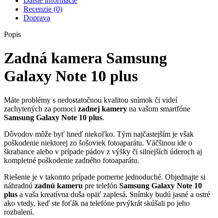
Ďalšie informácie
Recenzie (0)
Doprava
Popis
Zadná kamera Samsung
Galaxy Note 10 plus
Máte problémy s nedostatočnou kvalitou snímok či videí
zachytených za pomoci
zadnej kamery
na vašom smartfóne
Samsung Galaxy Note 10 plus
.
Dôvodov môže byť hneď niekoľko. Tým najčastejším je však
poškodenie niektorej zo šošoviek fotoaparátu. Väčšinou ide o
škrabance alebo v prípade pádov z výšky či silnejších úderoch aj
kompletné poškodenie zadného fotoaparátu.
Riešenie je v takomto prípade pomerne jednoduché. Objednajte si
náhradnú
zadnú kameru
pre telefón
Samsung Galaxy Note 10
plus
a vaša kreatívna duša opäť zaplesá. Snímky budú jasné a ostré
ako vtedy, keď ste foťák na telefóne prvýkrát skúšali po jeho
rozbalení.