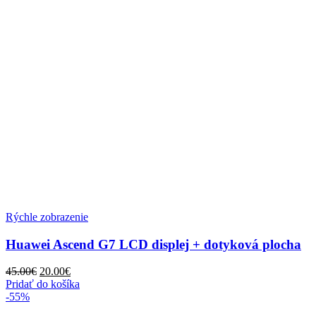
Rýchle zobrazenie
Huawei Ascend G7 LCD displej + dotyková plocha
45.00
€
20.00
€
Pridať do košíka
-55%