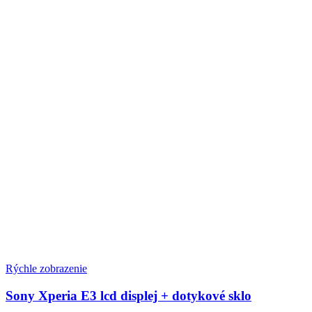
Rýchle zobrazenie
Sony Xperia E3 lcd displej + dotykové sklo