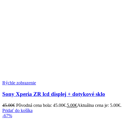
Rýchle zobrazenie
Sony Xperia ZR lcd displej + dotykové sklo
45.00
€
Pôvodná cena bola: 45.00€.
5.00
€
Aktuálna cena je: 5.00€.
Pridať do košíka
-67%