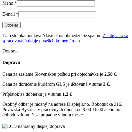
Meno
*
E-mail
*
Táto stránka používa Akismet na obmedzenie spamu.
Zistite, ako sa
spracovávajú údaje o vašich komentároch.
Doprava
Doprava
Cena za zaslanie Slovenskou poštou pri objednávke je
2,50
€.
Cena za doručenie kuriérom GLS je účtovaná v sume
3 €
.
Príplatok za dobierku je v sumu
1,2 €
Osobný odber je možný na adrese Displej s.r.o. Robotnícka 316,
Považská Bystrica v pracovných dňoch od 9:00-16:00 alebo po
dohode v inom čase prípadne v inom meste.