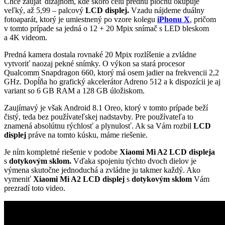
Chce zaujať dizajnom, kde skoro celú prednú plochu okupuje
veľký, až 5,99 – palcový
LCD displej.
Vzadu nájdeme duálny
fotoaparát, ktorý je umiestnený po vzore kolegu
iPhonu X
, pričom
v tomto prípade sa jedná o 12 + 20 Mpix snímač s LED bleskom
a 4K videom.
Predná kamera dostala rovnaké 20 Mpix rozlíšenie a zvládne
vytvoriť naozaj pekné snímky. O výkon sa stará procesor
Qualcomm Snapdragon 660, ktorý má osem jadier na frekvencii 2,2
GHz. Dopĺňa ho grafický akcelerátor Adreno 512 a k dispozícii je aj
variant so 6 GB RAM a 128 GB úložiskom.
Zaujímavý je však Android 8.1 Oreo, ktorý v tomto prípade beží
čistý, teda bez používateľskej nadstavby. Pre používateľa to
znamená absolútnu rýchlosť a plynulosť. Ak sa Vám rozbil
LCD
displej
práve na tomto kúsku, máme riešenie.
Je ním kompletné riešenie v podobe
Xiaomi Mi A2 LCD displeja
s
dotykovým sklom.
Vďaka spojeniu týchto dvoch dielov je
výmena skutočne jednoduchá a zvládne ju takmer každý. Ako
vymeniť
Xiaomi Mi A2 LCD displej
s
dotykovým sklom
Vám
prezradí toto video.