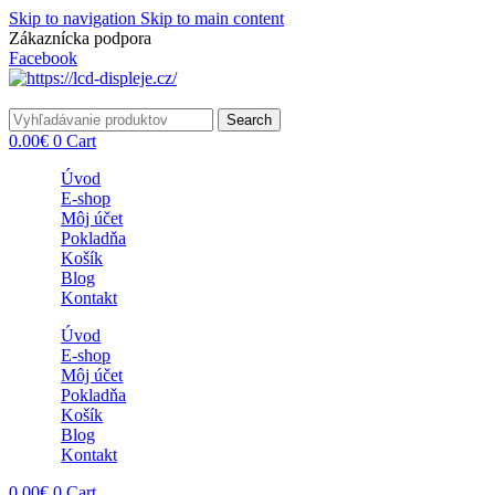
Skip to navigation
Skip to main content
Zákaznícka podpora
info@lacnydisplej.sk
Facebook
Search
0.00
€
0
Cart
Úvod
E-shop
Môj účet
Pokladňa
Košík
Blog
Kontakt
Úvod
E-shop
Môj účet
Pokladňa
Košík
Blog
Kontakt
0.00
€
0
Cart