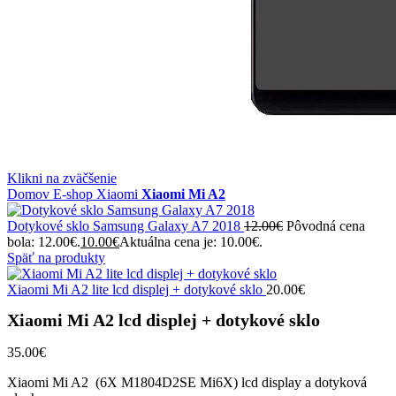
Klikni na zväčšenie
Domov
E-shop
Xiaomi
Xiaomi Mi A2
Dotykové sklo Samsung Galaxy A7 2018
12.00
€
Pôvodná cena
bola: 12.00€.
10.00
€
Aktuálna cena je: 10.00€.
Späť na produkty
Xiaomi Mi A2 lite lcd displej + dotykové sklo
20.00
€
Xiaomi Mi A2 lcd displej + dotykové sklo
35.00
€
Xiaomi Mi A2 (6X M1804D2SE Mi6X) lcd display a dotyková