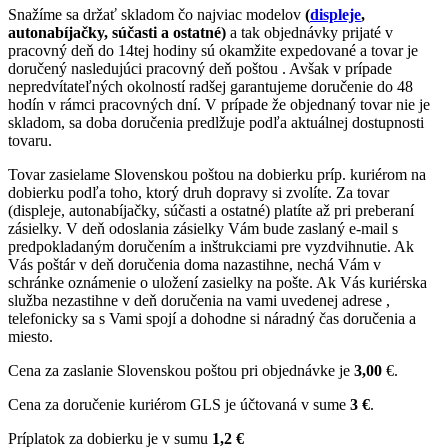
Snažíme sa držať skladom čo najviac modelov
(
displeje
,
autonabíjačky, súčasti a ostatné)
a tak objednávky prijaté v
pracovný deň do 14tej hodiny sú okamžite expedované a tovar je
doručený nasledujúci pracovný deň poštou . Avšak v prípade
nepredvítateľných okolností radšej garantujeme doručenie do 48
hodín v rámci pracovných dní. V prípade že objednaný tovar nie je
skladom, sa doba doručenia predlžuje podľa aktuálnej dostupnosti
tovaru.
Tovar zasielame Slovenskou poštou na dobierku príp. kuriérom na
dobierku podľa toho, ktorý druh dopravy si zvolíte. Za tovar
(displeje, autonabíjačky, súčasti a ostatné) platíte až pri preberaní
zásielky. V deň odoslania zásielky Vám bude zaslaný e-mail s
predpokladaným doručením a inštrukciami pre vyzdvihnutie. Ak
Vás poštár v deň doručenia doma nazastihne, nechá Vám v
schránke oznámenie o uložení zasielky na pošte. Ak Vás kuriérska
služba nezastihne v deň doručenia na vami uvedenej adrese ,
telefonicky sa s Vami spojí a dohodne si náradný čas doručenia a
miesto.
Cena za zaslanie Slovenskou poštou pri objednávke je
3,00
€.
Cena za doručenie kuriérom GLS je účtovaná v sume
3 €
.
Príplatok za dobierku je v sumu
1,2 €