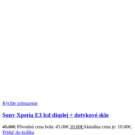
Rýchle zobrazenie
Sony Xperia E3 lcd displej + dotykové sklo
45.00
€
Pôvodná cena bola: 45.00€.
10.00
€
Aktuálna cena je: 10.00€.
Pridať do košíka