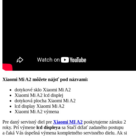
Xiaomi Mi A2 môžete nájsť pod názvami:
dotykové sklo Xiaomi Mi A2
Xiaomi Mi A2 lcd displej
dotyková plocha Xiaomi Mi A2
lcd display Xiaomi Mi A2
Xiaomi Mi A2 výmena
Pre daný servisný diel pre
Xiaomi MI A2
poskytujeme záruku 2
roky. Prí výmene
lcd displeya
sa Stačí držať zadaného postupu
a čaká Vás úspešná výmena kompletného servisného dielu. Ak si