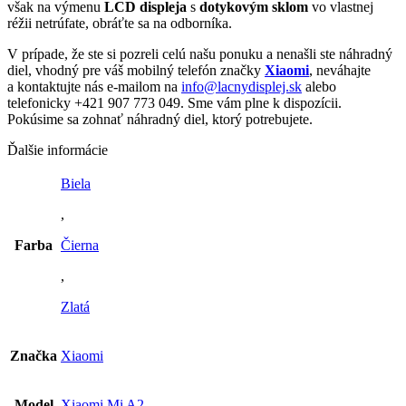
však na výmenu
LCD displeja
s
dotykovým sklom
vo vlastnej
réžii netrúfate, obráťte sa na odborníka.
V prípade, že ste si pozreli celú našu ponuku a nenašli ste náhradný
diel, vhodný pre váš mobilný telefón značky
Xiaomi
, neváhajte
a kontaktujte nás e-mailom na
info@lacnydisplej.sk
alebo
telefonicky +421 907 773 049. Sme vám plne k dispozícii.
Pokúsime sa zohnať náhradný diel, ktorý potrebujete.
Ďalšie informácie
Biela
,
Farba
Čierna
,
Zlatá
Značka
Xiaomi
Model
Xiaomi Mi A2