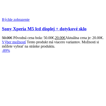
Rýchle zobrazenie
Sony Xperia M5 lcd displej + dotykové sklo
50.00
€
Pôvodná cena bola: 50.00€.
20.00
€
Aktuálna cena je: 20.00€.
Výber možností
Tento produkt má viacero variantov. Možnosti si
môžete vybrať na stránke produktu.
-89%