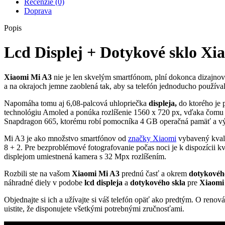
Recenzie (0)
A3
Doprava
Popis
Lcd
Displej + Dotykové sklo Xi
Xiaomi Mi A3
nie je len skvelým smartfónom, plní dokonca dizajnov
a na okrajoch jemne zaoblená tak, aby sa telefón jednoducho používa
Napomáha tomu aj 6,08-palcová uhlopriečka
displeja,
do ktorého je 
technológiu Amoled a ponúka rozlíšenie 1560 x 720 px, vďaka čomu 
Snapdragon 665, ktorému robí pomocníka 4 GB operačná pamäť a vý
Mi A3 je ako množstvo smartfónov od
značky Xiaomi
vybavený kvalit
8 + 2. Pre bezproblémové fotografovanie počas noci je k dispozícii kv
displejom umiestnená kamera s 32 Mpx rozlíšením.
Rozbili ste na vašom
Xiaomi Mi A3
prednú časť a okrem
dotykovéh
náhradné diely v podobe
lcd displeja
a
dotykového skla
pre
Xiaomi
Objednajte si ich a užívajte si váš telefón opäť ako predtým. O renov
uistite, že disponujete všetkými potrebnými zručnosťami.