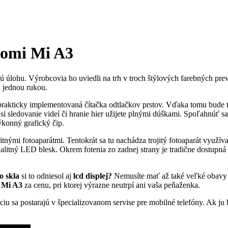
aomi Mi A3
ú úlohu. Výrobcovia ho uviedli na trh v troch štýlových farebných pre
l jednou rukou.
prakticky implementovaná čítačka odtlačkov prstov. Vďaka tomu bude t
si sledovanie videí či hranie hier užijete plnými dúškami. Spoľahnú
konný grafický čip.
nými fotoaparátmi. Tentokrát sa tu nachádza trojitý fotoaparát využíva
alitný LED blesk. Okrem fotenia zo zadnej strany je tradične dostupná a
o skla
si to odniesol aj
lcd displej?
Nemusíte mať až také veľké obavy 
 Mi A3
za cenu, pri ktorej výrazne neutrpí ani vaša peňaženka.
áciu sa postarajú v špecializovanom servise pre mobilné telefóny. Ak j