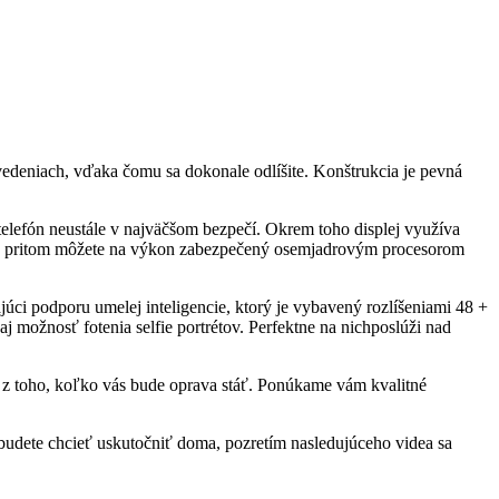
vedeniach, vďaka čomu sa dokonale odlíšite. Konštrukcia je pevná
elefón neustále v najväčšom bezpečí. Okrem toho displej využíva
ť sa pritom môžete na výkon zabezpečený osemjadrovým procesorom
júci podporu umelej inteligencie, ktorý je vybavený rozlíšeniami 48 +
j možnosť fotenia selfie portrétov. Perfektne na nichposlúži nad
z toho, koľko vás bude oprava stáť. Ponúkame vám kvalitné
u budete chcieť uskutočniť doma, pozretím nasledujúceho videa sa