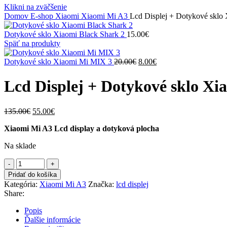
Klikni na zväčšenie
Domov
E-shop
Xiaomi
Xiaomi Mi A3
Lcd Displej + Dotykové sklo
Dotykové sklo Xiaomi Black Shark 2
15.00
€
Späť na produkty
Pôvodná
Aktuálna
Dotykové sklo Xiaomi Mi MIX 3
20.00
€
8.00
€
cena
cena
bola:
je:
Lcd Displej + Dotykové sklo Xi
20.00€.
8.00€.
Pôvodná
Aktuálna
135.00
€
55.00
€
cena
cena
Xiaomi Mi A3 Lcd display a dotyková plocha
bola:
je:
135.00€.
55.00€.
Na sklade
množstvo
Lcd
Pridať do košíka
Displej
Kategória:
Xiaomi Mi A3
Značka:
lcd displej
+
Share:
Dotykové
sklo
Popis
Xiaomi
Ďalšie informácie
Mi