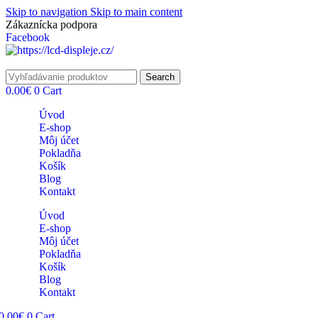
Skip to navigation
Skip to main content
Zákaznícka podpora
info@lacnydisplej.sk
Facebook
Search
0.00
€
0
Cart
Úvod
E-shop
Môj účet
Pokladňa
Košík
Blog
Kontakt
Úvod
E-shop
Môj účet
Pokladňa
Košík
Blog
Kontakt
0.00
€
0
Cart