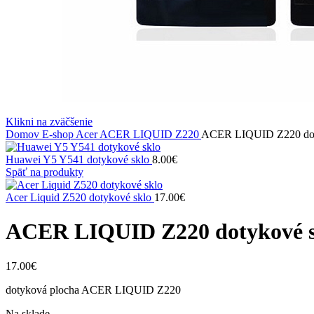
Klikni na zväčšenie
Domov
E-shop
Acer
ACER LIQUID Z220
ACER LIQUID Z220 dot
Huawei Y5 Y541 dotykové sklo
8.00
€
Späť na produkty
Acer Liquid Z520 dotykové sklo
17.00
€
ACER LIQUID Z220 dotykové s
17.00
€
dotyková plocha ACER LIQUID Z220
Na sklade