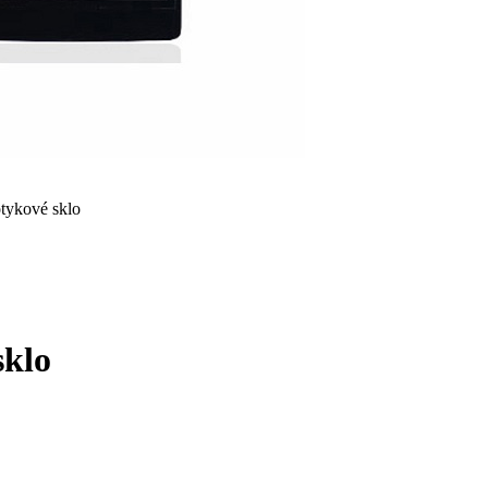
ykové sklo
klo