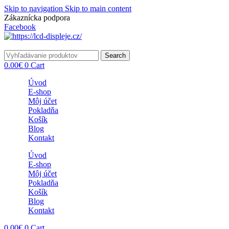
Skip to navigation
Skip to main content
Zákaznícka podpora
info@lacnydisplej.sk
Facebook
Search
0.00
€
0
Cart
Úvod
E-shop
Môj účet
Pokladňa
Košík
Blog
Kontakt
Úvod
E-shop
Môj účet
Pokladňa
Košík
Blog
Kontakt
0.00
€
0
Cart