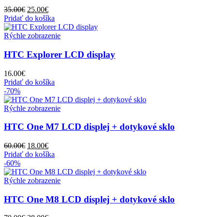
Pôvodná
Aktuálna
35.00
€
25.00
€
cena
cena
Pridať do košíka
bola:
je:
35.00€.
25.00€.
Rýchle zobrazenie
HTC Explorer LCD display
16.00
€
Pridať do košíka
-70%
Rýchle zobrazenie
HTC One M7 LCD displej + dotykové sklo
Pôvodná
Aktuálna
60.00
€
18.00
€
cena
cena
Pridať do košíka
bola:
je:
-60%
60.00€.
18.00€.
Rýchle zobrazenie
HTC One M8 LCD displej + dotykové sklo