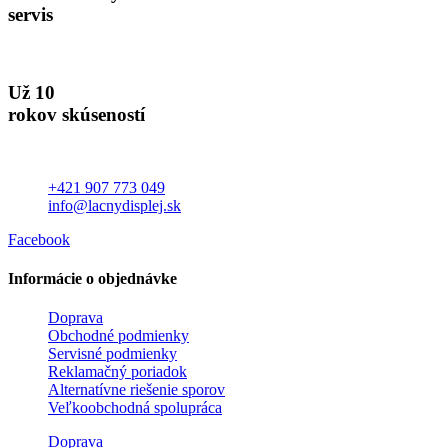
servis
Už 10
rokov skúseností
+421 907 773 049
info@lacnydisplej.sk
Facebook
Informácie o objednávke
Doprava
Obchodné podmienky
Servisné podmienky
Reklamačný poriadok
Alternatívne riešenie sporov
Veľkoobchodná spolupráca
Doprava