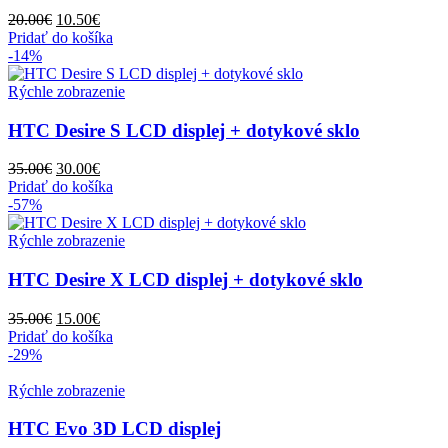
Pôvodná
Aktuálna
20.00
€
10.50
€
cena
cena
Pridať do košíka
bola:
je:
-14%
20.00€.
10.50€.
Rýchle zobrazenie
HTC Desire S LCD displej + dotykové sklo
Pôvodná
Aktuálna
35.00
€
30.00
€
cena
cena
Pridať do košíka
bola:
je:
-57%
35.00€.
30.00€.
Rýchle zobrazenie
HTC Desire X LCD displej + dotykové sklo
Pôvodná
Aktuálna
35.00
€
15.00
€
cena
cena
Pridať do košíka
bola:
je:
-29%
35.00€.
15.00€.
Rýchle zobrazenie
HTC Evo 3D LCD displej