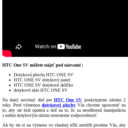
HTC One SV môžete nájsť pod názvami :
Dotyková plocha HTC ONE SV
HTC ONE SV dotykový panel
HTC ONE SV dotykové sklíčko
dotykové sklo HTC ONE SV
Na daný servisný diel pre
HTC One SV
poskytujeme záruku 2
roky. Pred výmenou
dotykovej plochy
Vás chceme upozorniť na
to, aby ste boli opatrní a tiež na to, že za neodbornú manipuláciu
s našim dotykovým sklom nenesieme zodpovednosť.
Ak by ste si na výmenu vo vlastnej réžii netrúfli prosíme Vás, aby