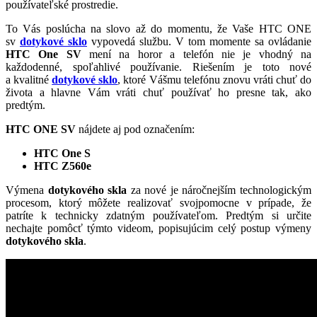
používateľské prostredie.
To Vás poslúcha na slovo až do momentu, že Vaše HTC ONE
sv
dotykové sklo
vypovedá službu. V tom momente sa ovládanie
HTC One SV
mení na horor a telefón nie je vhodný na
každodenné, spoľahlivé používanie. Riešením je toto nové
a kvalitné
dotykové sklo
, ktoré Vášmu telefónu znovu vráti chuť do
života a hlavne Vám vráti chuť používať ho presne tak, ako
predtým.
HTC ONE SV
nájdete aj pod označením:
HTC One S
HTC Z560e
Výmena
dotykového skla
za nové je náročnejším technologickým
procesom, ktorý môžete realizovať svojpomocne v prípade, že
patríte k technicky zdatným používateľom. Predtým si určite
nechajte pomôcť týmto videom, popisujúcim celý postup výmeny
dotykového skla
.