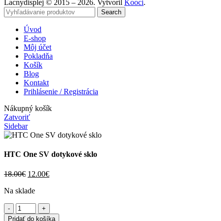
Lacnydisplej © 2015 – 2026. Vytvoril
Kooci
.
Search
Úvod
E-shop
Môj účet
Pokladňa
Košík
Blog
Kontakt
Prihlásenie / Registrácia
Nákupný košík
Zatvoriť
Sidebar
HTC One SV dotykové sklo
Pôvodná
Aktuálna
18.00
€
12.00
€
cena
cena
Na sklade
bola:
je:
18.00€.
12.00€.
množstvo
HTC
Pridať do košíka