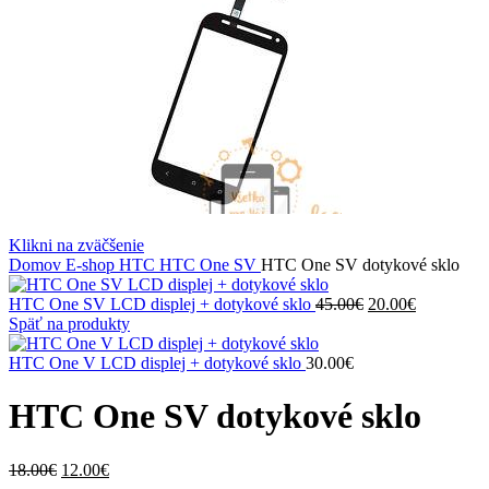
Klikni na zväčšenie
Domov
E-shop
HTC
HTC One SV
HTC One SV dotykové sklo
Pôvodná
Aktuálna
HTC One SV LCD displej + dotykové sklo
45.00
€
20.00
€
cena
cena
Späť na produkty
bola:
je:
45.00€.
20.00€.
HTC One V LCD displej + dotykové sklo
30.00
€
HTC One SV dotykové sklo
Pôvodná
Aktuálna
18.00
€
12.00
€
cena
cena