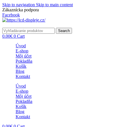
Skip to navigation
Skip to main content
Zákaznícka podpora
info@lacnydisplej.sk
Facebook
Search
0.00
€
0
Cart
Úvod
E-shop
Môj účet
Pokladňa
Košík
Blog
Kontakt
Úvod
E-shop
Môj účet
Pokladňa
Košík
Blog
Kontakt
0.00
€
0
Cart