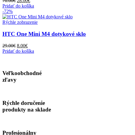
Pôvodná
Aktuálna
70.00
€
28.00
€
cena
cena
Pridať do košíka
bola:
je:
-72%
70.00€.
28.00€.
Rýchle zobrazenie
HTC One Mini M4 dotykové sklo
Pôvodná
Aktuálna
29.00
€
8.00
€
cena
cena
Pridať do košíka
bola:
je:
29.00€.
8.00€.
Veľkoobchodné
zľavy
Rýchle doručenie
produkty na sklade
Profesionálny