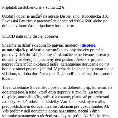
Príplatok za dobierku je v sumu
1,2 €
Osobný odber je možný na adrese Displej s.r.o. Robotnícka 316,
Považská Bystrica v pracovných dňoch od 9:00-16:00 alebo po
dohode v inom čase prípadne v inom meste.
Snažíme sa držať skladom čo najviac modelov
(
displeje
,
autonabíjačky, súčasti a ostatné)
a tak objednávky prijaté v
pracovný deň do 14tej hodiny sú okamžite expedované a tovar je
doručený nasledujúci pracovný deň poštou . Avšak v prípade
nepredvítateľných okolností radšej garantujeme doručenie do 48
hodín v rámci pracovných dní. V prípade že objednaný tovar nie je
skladom, sa doba doručenia predlžuje podľa aktuálnej dostupnosti
tovaru.
Tovar zasielame Slovenskou poštou na dobierku príp. kuriérom na
dobierku podľa toho, ktorý druh dopravy si zvolíte. Za tovar
(displeje, autonabíjačky, súčasti a ostatné) platíte až pri preberaní
zásielky. V deň odoslania zásielky Vám bude zaslaný e-mail s
predpokladaným doručením a inštrukciami pre vyzdvihnutie. Ak
Vás poštár v deň doručenia doma nazastihne, nechá Vám v
schránke oznámenie o uložení zasielky na pošte. Ak Vás kuriérska