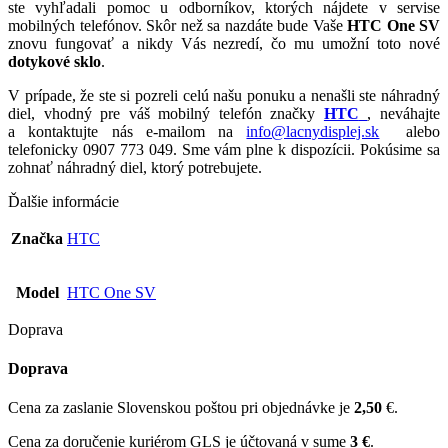
ste vyhľadali pomoc u odborníkov, ktorých nájdete v servise
mobilných telefónov. Skôr než sa nazdáte bude Vaše
HTC One SV
znovu fungovať a nikdy Vás nezredí, čo mu umožní toto nové
dotykové sklo
.
V prípade, že ste si pozreli celú našu ponuku a nenašli ste náhradný
diel, vhodný pre váš mobilný telefón značky
HTC
, neváhajte
a kontaktujte nás e-mailom na
info@lacnydisplej.sk
alebo
telefonicky 0907 773 049. Sme vám plne k dispozícii. Pokúsime sa
zohnať náhradný diel, ktorý potrebujete.
Ďalšie informácie
Značka
HTC
Model
HTC One SV
Doprava
Doprava
Cena za zaslanie Slovenskou poštou pri objednávke je
2,50
€.
Cena za doručenie kuriérom GLS je účtovaná v sume
3 €
.