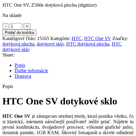
HTC One SV, Z560e dotyková plocha (digitizer)
bola:
je:
18.00€.
12.00€.
Na sklade
množstvo
HTC
Pridať do košíka
One
Katalógové číslo:
15165
Kategórie:
HTC
,
HTC One SV
Značky:
SV
dotyková plocha
,
dotykové sklo
,
HTC dotyková plocha
,
HTC
dotykové
dotykové sklo
sklo
Share:
Popis
Ďalšie informácie
Doprava
Popis
HTC One SV dotykové sklo
HTC One SV
je zástupcom strednej triedy, ktorá ponúka všetko, čo
si klasický, miestami náročnejší používateľ môže priať. Nájdete tu
pevnú konštrukciu, dvojjadrový procesor, výkonné grafické jadro,
dostatok pamäte, 1GB RAM, šikovný fotoaparát a skvele odladené