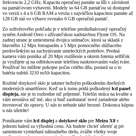
frekvenciu 2,2 GHz. Kapacita operačnej pamäte sa líši v závislosti
na pamäťovom vybavení. Modely so 64 GB pamäťou sú dostupné
vo verzii s 4 a 6 GB RAM a verzia s najväčšou kapacitou pamäte až
128 GB má vo výbave rovnako 6 GB operačnú pamäť.
Zo softvérového pohľadu je v telefóne predinštalovaný operačný
systém Android Oreo s užívateľskou nadstavbou Flyme OS. Na
zadnej strane je umiestnená dvojica snímačov, ktorá sa skladá z
hlavného 12 Mpx fotoaparátu a 5 Mpx pomocného slúžiaceho
predovšetkým na zachytávanie umeleckých portrétov. Predná
kamera vám ponúka až 20 Mpx rozlíšenie a okrem fotenia selfíčok
ju využijete aj na odblokovanie telefónu naskenovaním vašej tváre.
Používať ho môžete pokojne počas celého dňa, postará sa o to
batéria nabitá 3210 mAh kapacitou.
Rozbité dotykové sklo je takmer bežným poškodením dnešných
moderných smartfónov. Keď sa k tomu pridá poškodený
lcd panel
displeja,
nie je to rozhodne nič príjemné. Telefón stráca na kvalite a
vám neostáva nič iné, ako si buď zaobstarať nové zariadenie alebo
investovať do opravy. U nás to nebude také hrozné. Dokonca kúpou
u nás ušetríte!
Ponúkame vám
lcd displej
a
dotykové sklo
pre
Meizu X8
v
jednom balení za výhodnú cenu. Ak budete chcieť ušetriť aj pri
samotnom vymieňaní náhradného dielu, zvážte všetky svoje