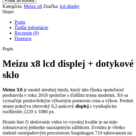
Pridať do košíka
x8
Kategória:
Meizu x8
Značka:
lcd displej
lcd
Share:
displej
+
Popis
dotykové
Ďalšie informácie
sklo
Recenzie (0)
Doprava
Popis
Meizu x8 lcd displej + dotykové
sklo
Meizu X8
je model strednej triedy, ktorý táto čínska spoločnosť
predstavila v roku 2018 spoločne s ďalšími troma modelmi. X6 sa
vyznačuje predovšetkým výborným pomerom cena a výkon. Prednú
stranu pokrýva obrovský 6,2-palcový
displej
s vynikajúcim
rozlíšením 2220 x 1080 px.
Hranie hier či sledovanie videa vo vysokej kvalite je na tejto
zobrazovacej jednotke naozajstným zážitkom. Zvnútra je všetko
riadené osemjadrovým procesorom Snapdragon 710 taktovanom na