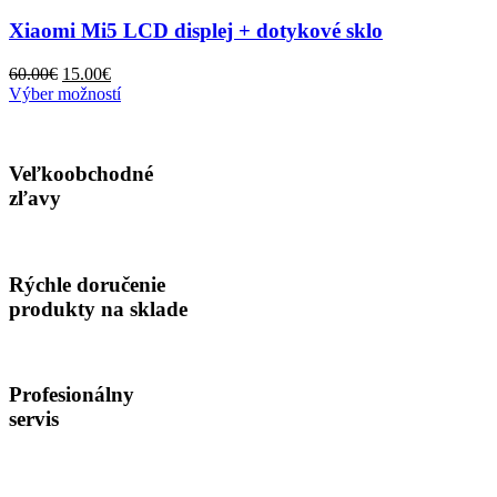
variantov.
Možnosti
Xiaomi Mi5 LCD displej + dotykové sklo
si
môžete
Pôvodná
Aktuálna
60.00
€
15.00
€
vybrať
cena
cena
Tento
Výber možností
na
bola:
je:
produkt
stránke
60.00€.
15.00€.
má
produktu.
viacero
Veľkoobchodné
variantov.
Možnosti
zľavy
si
môžete
vybrať
na
Rýchle doručenie
stránke
produkty na sklade
produktu.
Profesionálny
servis