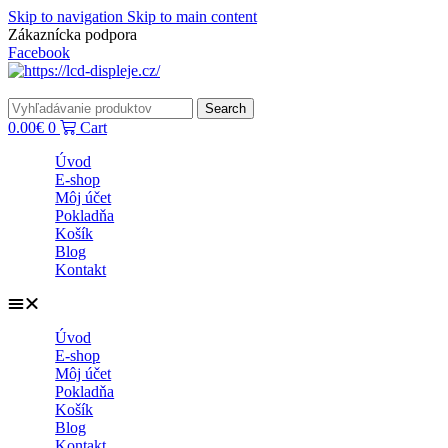
Skip to navigation
Skip to main content
Zákaznícka podpora
info@lacnydisplej.sk
Facebook
Search
0.00
€
0
Cart
Úvod
E-shop
Môj účet
Pokladňa
Košík
Blog
Kontakt
Úvod
E-shop
Môj účet
Pokladňa
Košík
Blog
Kontakt