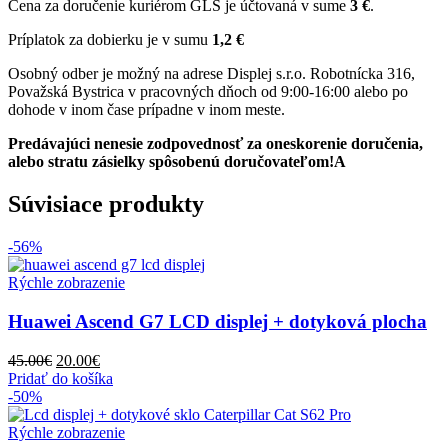
Cena za doručenie kuriérom GLS je účtovaná v sume
3 €
.
Príplatok za dobierku je v sumu
1,2 €
Osobný odber je možný na adrese Displej s.r.o. Robotnícka 316,
Považská Bystrica v pracovných dňoch od 9:00-16:00 alebo po
dohode v inom čase prípadne v inom meste.
Predávajúci nenesie zodpovednosť za oneskorenie doručenia,
alebo stratu zásielky spôsobenú doručovateľom!A
Súvisiace produkty
-56%
Rýchle zobrazenie
Huawei Ascend G7 LCD displej + dotyková plocha
Pôvodná
Aktuálna
45.00
€
20.00
€
cena
cena
Pridať do košíka
bola:
je:
-50%
45.00€.
20.00€.
Rýchle zobrazenie