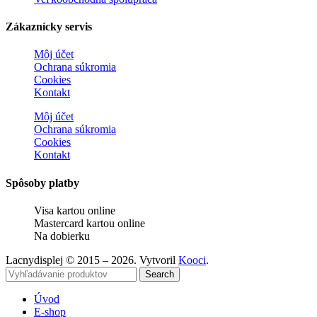
Zákaznícky servis
Môj účet
Ochrana súkromia
Cookies
Kontakt
Môj účet
Ochrana súkromia
Cookies
Kontakt
Spôsoby platby
Visa kartou online
Mastercard kartou online
Na dobierku
Lacnydisplej © 2015 – 2026. Vytvoril
Kooci
.
Search
Úvod
E-shop