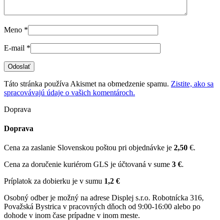
Meno
*
E-mail
*
Táto stránka používa Akismet na obmedzenie spamu.
Zistite, ako sa
spracovávajú údaje o vašich komentároch.
Doprava
Doprava
Cena za zaslanie Slovenskou poštou pri objednávke je
2,50
€.
Cena za doručenie kuriérom GLS je účtovaná v sume
3 €
.
Príplatok za dobierku je v sumu
1,2 €
Osobný odber je možný na adrese Displej s.r.o. Robotnícka 316,
Považská Bystrica v pracovných dňoch od 9:00-16:00 alebo po
dohode v inom čase prípadne v inom meste.