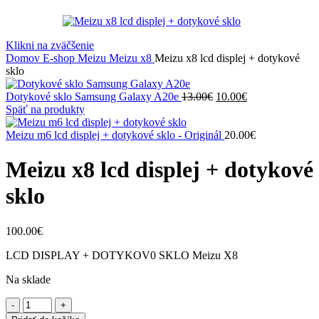
Klikni na zväčšenie
Domov
E-shop
Meizu
Meizu x8
Meizu x8 lcd displej + dotykové
sklo
Pôvodná
Aktuálna
Dotykové sklo Samsung Galaxy A20e
13.00
€
10.00
€
cena
cena
Späť na produkty
bola:
je:
13.00€.
10.00€.
Meizu m6 lcd displej + dotykové sklo - Originál
20.00
€
Meizu x8 lcd displej + dotykové
sklo
100.00
€
LCD DISPLAY + DOTYKOV0 SKLO Meizu X8
Na sklade
množstvo
Meizu