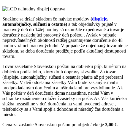
Snažíme sa držať skladom čo najviac modelov
(
displeje
,
autonabíjačky, súčasti a ostatné)
a tak objednávky prijaté v
pracovný deň do 14tej hodiny sú okamžite expedované a tovar je
doručený nasledujúci pracovný deň poštou . Avšak v prípade
nepredvítateľných okolností radšej garantujeme doručenie do 48
hodín v rámci pracovných dní. V prípade že objednaný tovar nie je
skladom, sa doba doručenia predlžuje podľa aktuálnej dostupnosti
tovaru.
Tovar zasielame Slovenskou poštou na dobierku príp. kuriérom na
dobierku podľa toho, ktorý druh dopravy si zvolíte. Za tovar
(displeje, autonabíjačky, súčasti a ostatné) platíte až pri preberaní
zásielky. V deň odoslania zásielky Vám bude zaslaný e-mail s
predpokladaným doručením a inštrukciami pre vyzdvihnutie. Ak
Vás poštár v deň doručenia doma nazastihne, nechá Vám v
schránke oznámenie o uložení zasielky na pošte. Ak Vás kuriérska
služba nezastihne v deň doručenia na vami uvedenej adrese ,
telefonicky sa s Vami spojí a dohodne si náradný čas doručenia a
miesto.
Cena za zaslanie Slovenskou poštou pri objednávke je
3,00
€.