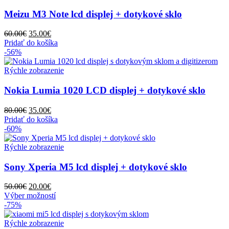
Meizu M3 Note lcd displej + dotykové sklo
Pôvodná
Aktuálna
60.00
€
35.00
€
cena
cena
Pridať do košíka
bola:
je:
-56%
60.00€.
35.00€.
Rýchle zobrazenie
Nokia Lumia 1020 LCD displej + dotykové sklo
Pôvodná
Aktuálna
80.00
€
35.00
€
cena
cena
Pridať do košíka
bola:
je:
-60%
80.00€.
35.00€.
Rýchle zobrazenie
Sony Xperia M5 lcd displej + dotykové sklo
Pôvodná
Aktuálna
50.00
€
20.00
€
cena
cena
Tento
Výber možností
bola:
je:
produkt
-75%
50.00€.
20.00€.
má
viacero
Rýchle zobrazenie