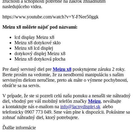
zručnosti a schopnosti potrebné na zákrok zhliadnutím
nasledujúceho videa.
https://www.youtube.com/watch?v=Y-FNee50ggk
Meizu x8 môžete nájsť pod názvami:
lcd display Meizu x8
Meizu x8 dotykové sklo
Meizu x8 lcd displej
dotykový displej Meizu x8
Meizu x8 dotyková plocha
Pre daný servisný diel pre
Meizu x8
poskytujeme záruku 2 roky.
Berte prosím na vedomie, že za neodbornú manipuláciu s našim
servisným dielom neručíme, preto ak máte o výmene pochybnosti,
obráťte sa na servis.
V prípade, že ste si pozreli celú našu ponuku a nenašli ste náhradný
diel, vhodný pre váš mobilný telefón značky
Meizu
, neváhajte
a kontaktujte nás e-mailom na
info@lacnydisplej.sk
alebo
telefonicky 0907 773 049. Sme vám plne k dispozícii. Pokúsime sa
zohnať náhradný diel, ktorý potrebujete.
Ďalšie informácie