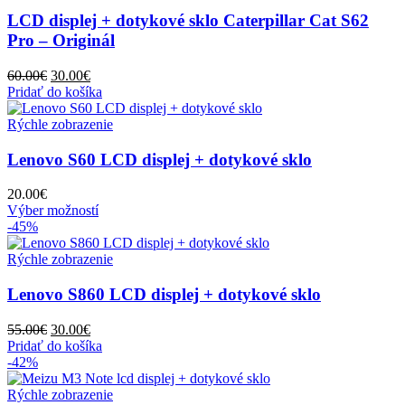
LCD displej + dotykové sklo Caterpillar Cat S62
Pro – Originál
Pôvodná
Aktuálna
60.00
€
30.00
€
cena
cena
Pridať do košíka
bola:
je:
60.00€.
30.00€.
Rýchle zobrazenie
Lenovo S60 LCD displej + dotykové sklo
20.00
€
Tento
Výber možností
produkt
-45%
má
viacero
Rýchle zobrazenie
variantov.
Možnosti
Lenovo S860 LCD displej + dotykové sklo
si
môžete
Pôvodná
Aktuálna
55.00
€
30.00
€
vybrať
cena
cena
Pridať do košíka
na
bola:
je:
-42%
stránke
55.00€.
30.00€.
produktu.
Rýchle zobrazenie