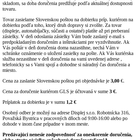
skladom, sa doba doručenia predlžuje podľa aktuálnej dostupnosti
tovaru.
Tovar zasielame Slovenskou poštou na dobierku príp. kuriérom na
dobierku podľa toho, ktorý druh dopravy si zvolíte. Za tovar
(displeje, autonabíjačky, súčasti a ostatné) platíte až pri preberaní
zásielky. V deň odoslania zásielky Vám bude zaslaný e-mail s
predpokladaným doručením a inštrukciami pre vyzdvihnutie. Ak
Vás poštár v deň doručenia doma nazastihne, nechá Vám v
schránke oznámenie o uložení zasielky na pošte. Ak Vás kuriérska
služba nezastihne v deň doručenia na vami uvedenej adrese ,
telefonicky sa s Vami spojí a dohodne si náradný čas doručenia a
miesto.
Cena za zaslanie Slovenskou poštou pri objednávke je
3,00
€.
Cena za doručenie kuriérom GLS je účtovaná v sume
3 €
.
Príplatok za dobierku je v sumu
1,2 €
Osobný odber je možný na adrese Displej s.r.o. Robotnícka 316,
Považská Bystrica v pracovných dňoch od 9:00-16:00 alebo po
dohode v inom čase prípadne v inom meste.
Predávajúci nenesie zodpovednosť za oneskorenie doručenia,