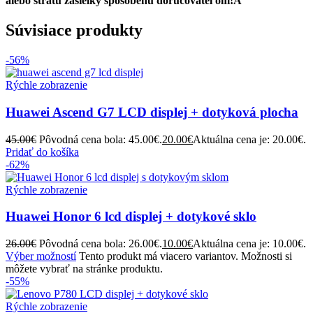
alebo stratu zásielky spôsobenú doručovateľom!A
Súvisiace produkty
-56%
Rýchle zobrazenie
Huawei Ascend G7 LCD displej + dotyková plocha
45.00
€
Pôvodná cena bola: 45.00€.
20.00
€
Aktuálna cena je: 20.00€.
Pridať do košíka
-62%
Rýchle zobrazenie
Huawei Honor 6 lcd displej + dotykové sklo
26.00
€
Pôvodná cena bola: 26.00€.
10.00
€
Aktuálna cena je: 10.00€.
Výber možností
Tento produkt má viacero variantov. Možnosti si
môžete vybrať na stránke produktu.
-55%
Rýchle zobrazenie