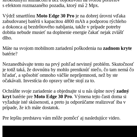
s efektom rozmazaného pozadia, ktorý má 2 Mpx.
Výdrž smartfónu
Moto Edge 30 Pro
je na dobrej úrovni vďaka
zabudovanej batérii s kapacitou 4800 mAh a podporou rýchleho
a dokonca aj bezdrôtového nabíjania, takže v prípade potreby
dobitia nebude musieť na doplnenie energie čakať nejak zvlášť
dlho.
Máte na svojom mobilnom zariadení poškodenia na
zadnom kryte
batérie?
Nezanedbávajte tento na prvý pohľad nevinný problém. Skutočnosť
je totiž taká, že dovnútra by mohlo preniknúť niečo, čo tam nemá čo
hľadať, a spôsobiť omnoho väčšie nepríjemnosti, než by ste
očakávali. Investícia do opravy určite stojí za to.
Ochráňte svoje zariadenie a objednajte si u nás úplne nový
zadný
kryt
batérie pre
Moto Edge 30 Pro
. Výmena tejto časti doma si
vyžaduje isté skúsenosti, a preto ju odporúčame realizovať iba v
prípade, že ich máte dostatok.
Pre lepšiu predstavu vám môže pomôcť aj nasledujúce video.