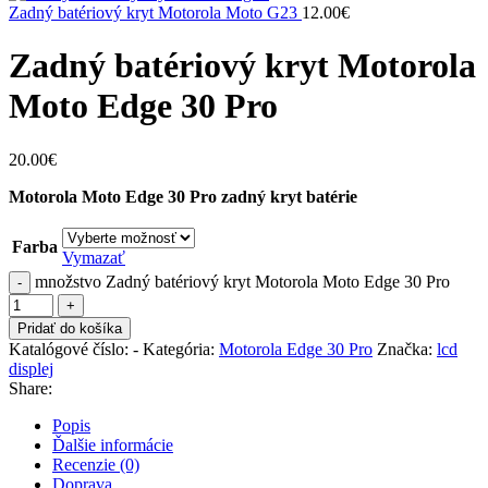
Zadný batériový kryt Motorola Moto G23
12.00
€
Zadný batériový kryt Motorola
Moto Edge 30 Pro
20.00
€
Motorola Moto Edge 30 Pro
zadný kryt batérie
Farba
Vymazať
množstvo Zadný batériový kryt Motorola Moto Edge 30 Pro
Pridať do košíka
Katalógové číslo:
-
Kategória:
Motorola Edge 30 Pro
Značka:
lcd
displej
Share:
Popis
Ďalšie informácie
Recenzie (0)
Doprava