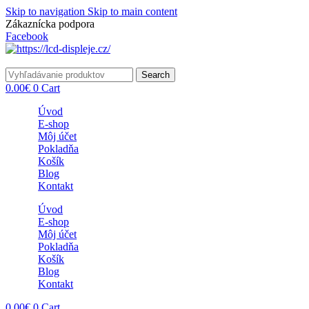
Skip to navigation
Skip to main content
Zákaznícka podpora
info@lacnydisplej.sk
Facebook
Search
0.00
€
0
Cart
Úvod
E-shop
Môj účet
Pokladňa
Košík
Blog
Kontakt
Úvod
E-shop
Môj účet
Pokladňa
Košík
Blog
Kontakt
0.00
€
0
Cart