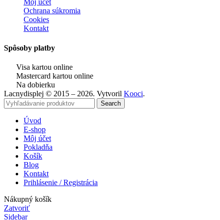
Môj účet
Ochrana súkromia
Cookies
Kontakt
Spôsoby platby
Visa kartou online
Mastercard kartou online
Na dobierku
Lacnydisplej © 2015 – 2026. Vytvoril
Kooci
.
Search
Úvod
E-shop
Môj účet
Pokladňa
Košík
Blog
Kontakt
Prihlásenie / Registrácia
Nákupný košík
Zatvoriť
Sidebar