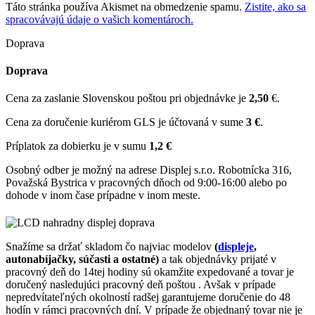
Táto stránka používa Akismet na obmedzenie spamu.
Zistite, ako sa
spracovávajú údaje o vašich komentároch.
Doprava
Doprava
Cena za zaslanie Slovenskou poštou pri objednávke je
2,50
€.
Cena za doručenie kuriérom GLS je účtovaná v sume
3 €
.
Príplatok za dobierku je v sumu
1,2 €
Osobný odber je možný na adrese Displej s.r.o. Robotnícka 316,
Považská Bystrica v pracovných dňoch od 9:00-16:00 alebo po
dohode v inom čase prípadne v inom meste.
Snažíme sa držať skladom čo najviac modelov
(
displeje
,
autonabíjačky, súčasti a ostatné)
a tak objednávky prijaté v
pracovný deň do 14tej hodiny sú okamžite expedované a tovar je
doručený nasledujúci pracovný deň poštou . Avšak v prípade
nepredvítateľných okolností radšej garantujeme doručenie do 48
hodín v rámci pracovných dní. V prípade že objednaný tovar nie je