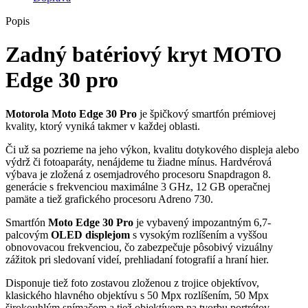
Popis
Zadný batériový kryt MOTO
Edge 30 pro
Motorola Moto Edge 30 Pro
je špičkový smartfón prémiovej
kvality, ktorý vyniká takmer v každej oblasti.
Či už sa pozrieme na jeho výkon, kvalitu dotykového displeja alebo
výdrž či fotoaparáty, nenájdeme tu žiadne mínus. Hardvérová
výbava je zložená z osemjadrového procesoru Snapdragon 8.
generácie s frekvenciou maximálne 3 GHz, 12 GB operačnej
pamäte a tiež grafického procesoru Adreno 730.
Smartfón
Moto Edge 30 Pro
je vybavený impozantným 6,7-
palcovým
OLED displejom
s vysokým rozlíšením a vyššou
obnovovacou frekvenciou, čo zabezpečuje pôsobivý vizuálny
zážitok pri sledovaní videí, prehliadaní fotografií a hraní hier.
Disponuje tiež foto zostavou zloženou z trojice objektívov,
klasického hlavného objektívu s 50 Mpx rozlíšením, 50 Mpx
širokouhlým snímačom a tiež objektívom na tvorbu portrétov