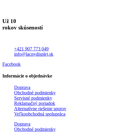
Už 10
rokov skúseností
+421 907 773 049
info@lacnydisplej.sk
Facebook
Informácie o objednávke
Doprava
Obchodné podmienky
Servisné podmienky
Reklamačný poriadok
Alternatívne riešenie sporov
Veľkoobchodná spolupráca
Doprava
Obchodné podmienky