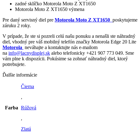
zadné sklíčko Motorola Moto Z XT1650
Motorola Moto Z XT1650 výmena
Pre daný servisný diel pre
Motorola Moto Z XT1650
poskytujeme
záruku 2 roky.
V prípade, že ste si pozreli celú našu ponuku a nenašli ste náhradný
diel, vhodný pre váš mobilný telefón značky Motorola Edge 20 Lite
Motorola
neváhajte a kontaktujte nás e-mailom
na
info@lacnydisplej.sk
alebo telefonicky +421 907 773 049. Sme
vám plne k dispozícii. Pokúsime sa zohnať náhradný diel, ktorý
potrebujete.
Ďalšie informácie
Čierna
,
Farba
Rúžová
,
Zlatá