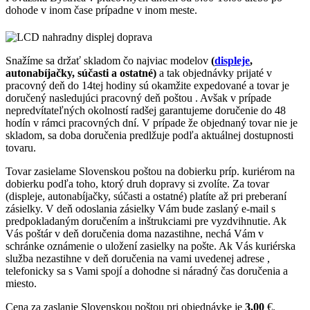
dohode v inom čase prípadne v inom meste.
Snažíme sa držať skladom čo najviac modelov
(
displeje
,
autonabíjačky, súčasti a ostatné)
a tak objednávky prijaté v
pracovný deň do 14tej hodiny sú okamžite expedované a tovar je
doručený nasledujúci pracovný deň poštou . Avšak v prípade
nepredvítateľných okolností radšej garantujeme doručenie do 48
hodín v rámci pracovných dní. V prípade že objednaný tovar nie je
skladom, sa doba doručenia predlžuje podľa aktuálnej dostupnosti
tovaru.
Tovar zasielame Slovenskou poštou na dobierku príp. kuriérom na
dobierku podľa toho, ktorý druh dopravy si zvolíte. Za tovar
(displeje, autonabíjačky, súčasti a ostatné) platíte až pri preberaní
zásielky. V deň odoslania zásielky Vám bude zaslaný e-mail s
predpokladaným doručením a inštrukciami pre vyzdvihnutie. Ak
Vás poštár v deň doručenia doma nazastihne, nechá Vám v
schránke oznámenie o uložení zasielky na pošte. Ak Vás kuriérska
služba nezastihne v deň doručenia na vami uvedenej adrese ,
telefonicky sa s Vami spojí a dohodne si náradný čas doručenia a
miesto.
Cena za zaslanie Slovenskou poštou pri objednávke je
3,00
€.