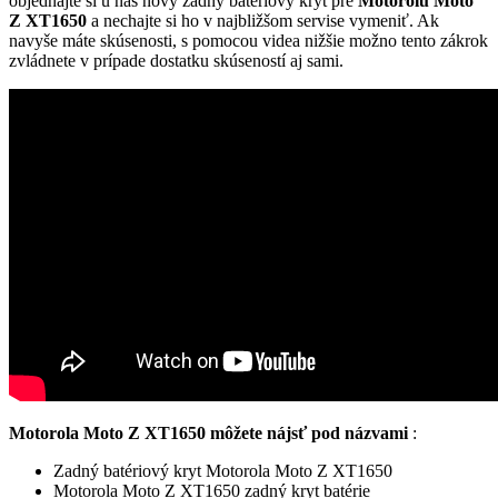
objednajte si u nás nový zadný batériový kryt pre
Motorolu Moto
Z XT1650
a nechajte si ho v najbližšom servise vymeniť. Ak
navyše máte skúsenosti, s pomocou videa nižšie možno tento zákrok
zvládnete v prípade dostatku skúseností aj sami.
Motorola Moto Z XT1650
môžete nájsť pod názvami
:
Zadný batériový kryt Motorola Moto Z XT1650
Motorola Moto Z XT1650 zadný kryt batérie