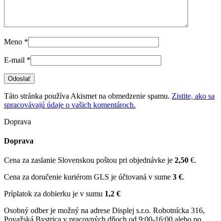
Meno
*
E-mail
*
Táto stránka používa Akismet na obmedzenie spamu.
Zistite, ako sa
spracovávajú údaje o vašich komentároch.
Doprava
Doprava
Cena za zaslanie Slovenskou poštou pri objednávke je
2,50
€.
Cena za doručenie kuriérom GLS je účtovaná v sume
3 €
.
Príplatok za dobierku je v sumu
1,2 €
Osobný odber je možný na adrese Displej s.r.o. Robotnícka 316,
Považská Bystrica v pracovných dňoch od 9:00-16:00 alebo po