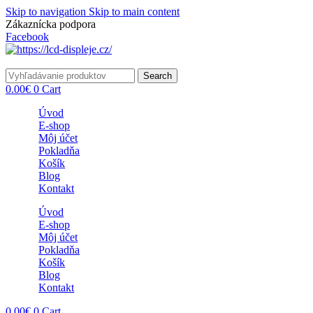
Skip to navigation
Skip to main content
Zákaznícka podpora
info@lacnydisplej.sk
Facebook
Search
0.00
€
0
Cart
Úvod
E-shop
Môj účet
Pokladňa
Košík
Blog
Kontakt
Úvod
E-shop
Môj účet
Pokladňa
Košík
Blog
Kontakt
0.00
€
0
Cart