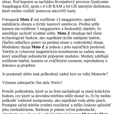
obraz. Pod kapotou sa nachádza štvorjadrový procesor Qualcomm
Snapdragon 820, spolu s 4 GB RAM a 64 GB interným úložiskom,
ktoré možno rozšíriť pomocou microSD karty.
Fotoaparát
Moto Z
má rozlíšenie 13 megapixelov, optickú
stabilizáciu obrazu a rýchly laserový autofocus. Predná selfie
kamera má rozlíšenie 5 megapixelov a širokouhlý objektív, čo
umožňuje zachytiť kvalitné selfie.
Moto Z
obsahuje tiež rôzne
technologické funkcie, ako napríklad rýchle nabíjanie batérie,
čítačku odtlačkov prstov na prednej strane a vodeodolný dizajn.
Modulárny dizajn
Moto Z
je jednou z jeho najväčších predností.
Telefón je vybavený magnetickým konektorom na zadnej strane,
ktorý umožňuje jednoduché pripojenie modulov. Moduly zahŕňajú
rozšírenie batérie, kameru so zväčšeným zoomom, reproduktory a
dokonca aj projektor.
Je prasknutý alebo inak poškodený zadný kryt na vašej Motorole?
Výmenu zabezpečte čím skôr. Prečo?
Pretože poškodenia, ktoré sa na ňom nachádzajú sa stanú kritickým
bodom, cez ktorý sa dovnútra telefónu môže dostať to, čo by mohlo
poškodiť vnútorné komponenty, ako napríklad voda alebo prach.
Postupne začnú telefón zvnútra rozožierať a môžu čoskoro spôsobiť
jeho znefunkčnenie. Riešenie je pritom veľmi jednoduché,