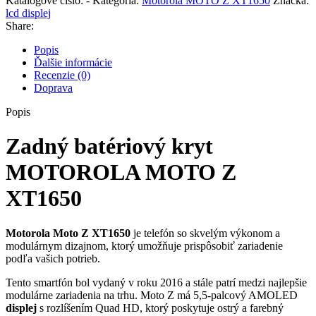
Katalógové číslo:
-
Kategória:
Motorola MOTO Z XT1650
Značka:
lcd displej
Share:
Popis
Ďalšie informácie
Recenzie (0)
Doprava
Popis
Zadný batériový kryt
MOTOROLA MOTO Z
XT1650
Motorola Moto Z XT1650
je telefón so skvelým výkonom a
modulárnym dizajnom, ktorý umožňuje prispôsobiť zariadenie
podľa vašich potrieb.
Tento smartfón bol vydaný v roku 2016 a stále patrí medzi najlepšie
modulárne zariadenia na trhu. Moto Z má 5,5-palcový AMOLED
displej
s rozlíšením Quad HD, ktorý poskytuje ostrý a farebný