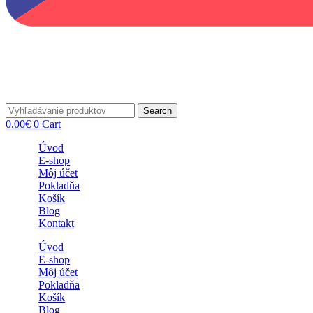
Search
0.00
€
0
Cart
Úvod
E-shop
Môj účet
Pokladňa
Košík
Blog
Kontakt
Úvod
E-shop
Môj účet
Pokladňa
Košík
Blog