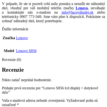
V prípade, že ste si pozreli celú našu ponuku a nenašli ste náhradný
diel, vhodný pre váš mobilný telefón značky
Lenovo
, neváhajte
a kontaktujte nás e-mailom na
info@lacnydisplej.sk
alebo
telefonicky 0907 773 049. Sme vám plne k dispozícii. Pokúsime sa
zohnať náhradný diel, ktorý potrebujete.
Ďalšie informácie
Značka
Lenovo
Model
Lenovo S856
Recenzie (0)
Recenzie
Nikto zatiaľ nepridal hodnotenie.
Pridajte prvú recenziu pre “Lenovo S856 lcd displej + dotykové
sklo”
Vaša e-mailová adresa nebude zverejnená.
Vyžadované polia sú
označené
*