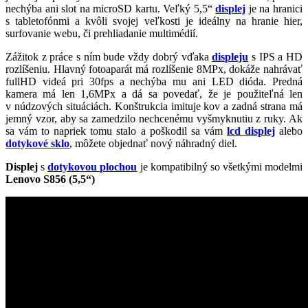
nechýba ani slot na microSD kartu. Veľký 5,5“
displej
je na hranici
s tabletofónmi a kvôli svojej veľkosti je ideálny na hranie hier,
surfovanie webu, či prehliadanie multimédií.
Zážitok z práce s ním bude vždy dobrý vďaka
displeju
s IPS a HD
rozlíšeniu. Hlavný fotoaparát má rozlíšenie 8MPx, dokáže nahrávať
fullHD videá pri 30fps a nechýba mu ani LED dióda. Predná
kamera má len 1,6MPx a dá sa povedať, že je použiteľná len
v núdzových situáciách. Konštrukcia imituje kov a zadná strana má
jemný vzor, aby sa zamedzilo nechcenému vyšmyknutiu z ruky. Ak
sa vám to napriek tomu stalo a poškodil sa vám
lcd displej
alebo
dotykové sklo
, môžete objednať nový náhradný diel.
Displej
s
dotykovou plochou
je kompatibilný so všetkými modelmi
Lenovo S856 (5,5“)