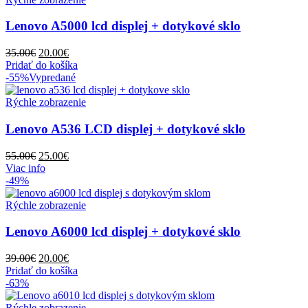
Lenovo A5000 lcd displej + dotykové sklo
Pôvodná
Aktuálna
35.00
€
20.00
€
cena
cena
Pridať do košíka
bola:
je:
-55%
Vypredané
35.00€.
20.00€.
Rýchle zobrazenie
Lenovo A536 LCD displej + dotykové sklo
Pôvodná
Aktuálna
55.00
€
25.00
€
cena
cena
Viac info
bola:
je:
-49%
55.00€.
25.00€.
Rýchle zobrazenie
Lenovo A6000 lcd displej + dotykové sklo
Pôvodná
Aktuálna
39.00
€
20.00
€
cena
cena
Pridať do košíka
bola:
je:
-63%
39.00€.
20.00€.
Rýchle zobrazenie