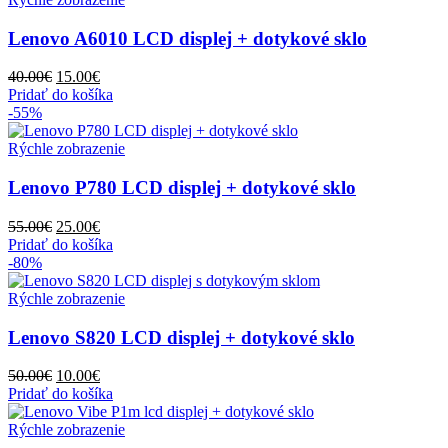
Lenovo A6010 LCD displej + dotykové sklo
Pôvodná
Aktuálna
40.00
€
15.00
€
cena
cena
Pridať do košíka
bola:
je:
-55%
40.00€.
15.00€.
Rýchle zobrazenie
Lenovo P780 LCD displej + dotykové sklo
Pôvodná
Aktuálna
55.00
€
25.00
€
cena
cena
Pridať do košíka
bola:
je:
-80%
55.00€.
25.00€.
Rýchle zobrazenie
Lenovo S820 LCD displej + dotykové sklo
Pôvodná
Aktuálna
50.00
€
10.00
€
cena
cena
Pridať do košíka
bola:
je:
50.00€.
10.00€.
Rýchle zobrazenie