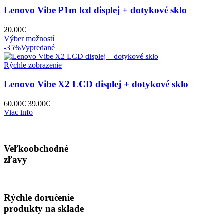
Lenovo Vibe P1m lcd displej + dotykové sklo
20.00
€
Tento
Výber možností
produkt
-35%
Vypredané
má
viacero
Rýchle zobrazenie
variantov.
Možnosti
Lenovo Vibe X2 LCD displej + dotykové sklo
si
môžete
Pôvodná
Aktuálna
60.00
€
39.00
€
vybrať
cena
cena
Viac info
na
bola:
je:
stránke
60.00€.
39.00€.
produktu.
Veľkoobchodné
zľavy
Rýchle doručenie
produkty na sklade