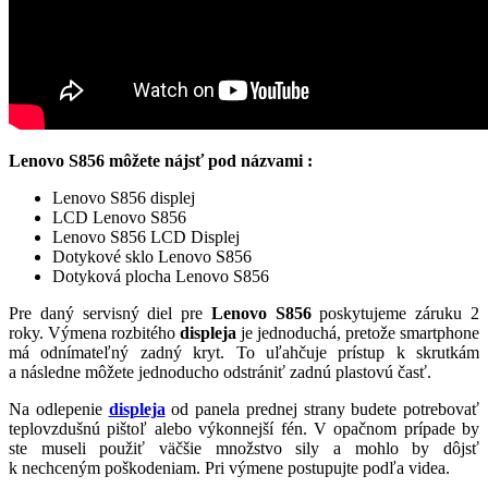
Lenovo S856 môžete nájsť pod názvami :
Lenovo S856 displej
LCD Lenovo S856
Lenovo S856 LCD Displej
Dotykové sklo Lenovo S856
Dotyková plocha Lenovo S856
Pre daný servisný diel pre
Lenovo S856
poskytujeme záruku 2
roky. Výmena rozbitého
displeja
je jednoduchá, pretože smartphone
má odnímateľný zadný kryt. To uľahčuje prístup k skrutkám
a následne môžete jednoducho odstrániť zadnú plastovú časť.
Na odlepenie
displeja
od panela prednej strany budete potrebovať
teplovzdušnú pištoľ alebo výkonnejší fén. V opačnom prípade by
ste museli použiť väčšie množstvo sily a mohlo by dôjsť
k nechceným poškodeniam. Pri výmene postupujte podľa videa.