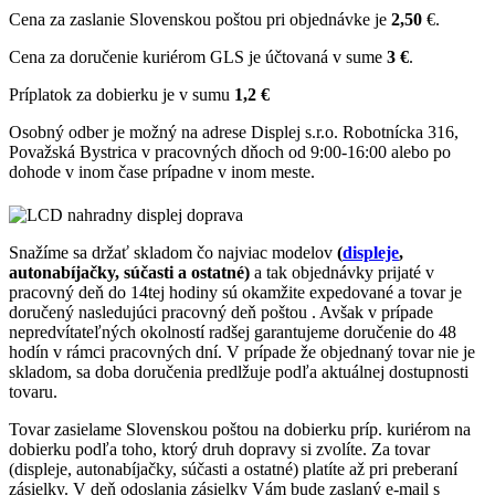
Cena za zaslanie Slovenskou poštou pri objednávke je
2,50
€.
Cena za doručenie kuriérom GLS je účtovaná v sume
3 €
.
Príplatok za dobierku je v sumu
1,2 €
Osobný odber je možný na adrese Displej s.r.o. Robotnícka 316,
Považská Bystrica v pracovných dňoch od 9:00-16:00 alebo po
dohode v inom čase prípadne v inom meste.
Snažíme sa držať skladom čo najviac modelov
(
displeje
,
autonabíjačky, súčasti a ostatné)
a tak objednávky prijaté v
pracovný deň do 14tej hodiny sú okamžite expedované a tovar je
doručený nasledujúci pracovný deň poštou . Avšak v prípade
nepredvítateľných okolností radšej garantujeme doručenie do 48
hodín v rámci pracovných dní. V prípade že objednaný tovar nie je
skladom, sa doba doručenia predlžuje podľa aktuálnej dostupnosti
tovaru.
Tovar zasielame Slovenskou poštou na dobierku príp. kuriérom na
dobierku podľa toho, ktorý druh dopravy si zvolíte. Za tovar
(displeje, autonabíjačky, súčasti a ostatné) platíte až pri preberaní
zásielky. V deň odoslania zásielky Vám bude zaslaný e-mail s