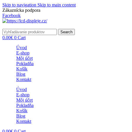
Skip to navigation
Skip to main content
Zákaznícka podpora
info@lacnydisplej.sk
Facebook
Search
0.00
€
0
Cart
Úvod
E-shop
Môj účet
Pokladňa
Košík
Blog
Kontakt
Úvod
E-shop
Môj účet
Pokladňa
Košík
Blog
Kontakt
0.00
€
0
Cart