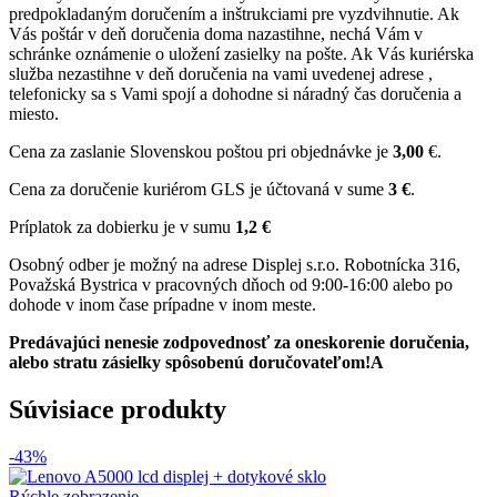
predpokladaným doručením a inštrukciami pre vyzdvihnutie. Ak
Vás poštár v deň doručenia doma nazastihne, nechá Vám v
schránke oznámenie o uložení zasielky na pošte. Ak Vás kuriérska
služba nezastihne v deň doručenia na vami uvedenej adrese ,
telefonicky sa s Vami spojí a dohodne si náradný čas doručenia a
miesto.
Cena za zaslanie Slovenskou poštou pri objednávke je
3,00
€.
Cena za doručenie kuriérom GLS je účtovaná v sume
3 €
.
Príplatok za dobierku je v sumu
1,2 €
Osobný odber je možný na adrese Displej s.r.o. Robotnícka 316,
Považská Bystrica v pracovných dňoch od 9:00-16:00 alebo po
dohode v inom čase prípadne v inom meste.
Predávajúci nenesie zodpovednosť za oneskorenie doručenia,
alebo stratu zásielky spôsobenú doručovateľom!A
Súvisiace produkty
-43%
Rýchle zobrazenie