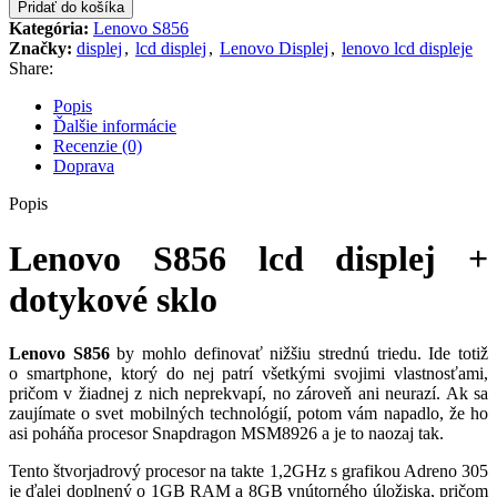
Lenovo
Pridať do košíka
S856
Kategória:
Lenovo S856
lcd
Značky:
displej
,
lcd displej
,
Lenovo Displej
,
lenovo lcd displeje
displej
Share:
+
dotykové
Popis
sklo
Ďalšie informácie
Recenzie (0)
Doprava
Popis
Lenovo S856 lcd displej +
dotykové sklo
Lenovo S856
by mohlo definovať nižšiu strednú triedu. Ide totiž
o smartphone, ktorý do nej patrí všetkými svojimi vlastnosťami,
pričom v žiadnej z nich neprekvapí, no zároveň ani neurazí. Ak sa
zaujímate o svet mobilných technológií, potom vám napadlo, že ho
asi poháňa procesor Snapdragon MSM8926 a je to naozaj tak.
Tento štvorjadrový procesor na takte 1,2GHz s grafikou Adreno 305
je ďalej doplnený o 1GB RAM a 8GB vnútorného úložiska, pričom