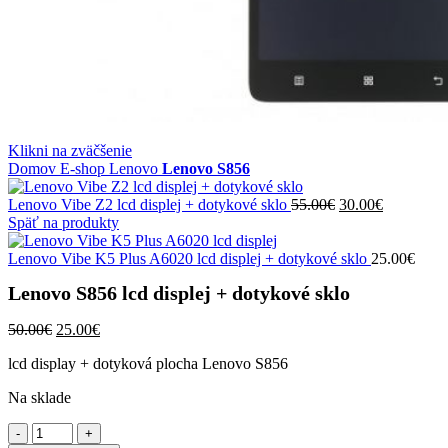
Klikni na zväčšenie
Domov
E-shop
Lenovo
Lenovo S856
Pôvodná
Aktuálna
Lenovo Vibe Z2 lcd displej + dotykové sklo
55.00
€
30.00
€
cena
cena
Späť na produkty
bola:
je:
55.00€.
30.00€.
Lenovo Vibe K5 Plus A6020 lcd displej + dotykové sklo
25.00
€
Lenovo S856 lcd displej + dotykové sklo
Pôvodná
Aktuálna
50.00
€
25.00
€
cena
cena
lcd display + dotyková plocha Lenovo S856
bola:
je:
50.00€.
25.00€.
Na sklade
množstvo