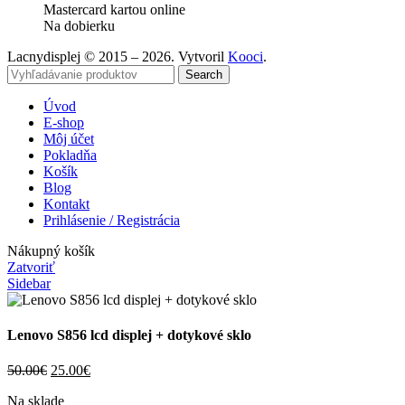
Mastercard kartou online
Na dobierku
Lacnydisplej © 2015 – 2026. Vytvoril
Kooci
.
Search
Úvod
E-shop
Môj účet
Pokladňa
Košík
Blog
Kontakt
Prihlásenie / Registrácia
Nákupný košík
Zatvoriť
Sidebar
Lenovo S856 lcd displej + dotykové sklo
Pôvodná
Aktuálna
50.00
€
25.00
€
cena
cena
Na sklade
bola:
je: