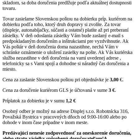
skladom, sa doba doručenia predlžuje podľa aktuálnej dostupnosti
tovaru.
Tovar zasielame Slovenskou poštou na dobierku príp. kuriérom na
dobierku podľa toho, ktorý druh dopravy si zvolíte. Za tovar
(displeje, autonabíjačky, súčasti a ostatné) platíte až pri preberaní
zásielky. V deň odoslania zásielky Vám bude zaslaný e-mail s
predpokladaným doručením a inštrukciami pre vyzdvihnutie. Ak
Vás poštár v deň doručenia doma nazastihne, nechá Vám v
schránke oznámenie o uložení zasielky na pošte. Ak Vás kuriérska
služba nezastihne v deň doručenia na vami uvedenej adrese ,
telefonicky sa s Vami spojí a dohodne si náradný čas doručenia a
miesto.
Cena za zaslanie Slovenskou poštou pri objednávke je
3,00
€.
Cena za doručenie kuriérom GLS je účtovaná v sume
3 €
.
Príplatok za dobierku je v sumu
1,2 €
Osobný odber je možný na adrese Displej s.r.o. Robotnícka 316,
Považská Bystrica v pracovných dňoch od 9:00-16:00 alebo po
dohode v inom čase prípadne v inom meste.
Predávajúci nenesie zodpovednosť za oneskorenie doručenia,
alebo stratu zásielky spôsobenú doručovateľom!A