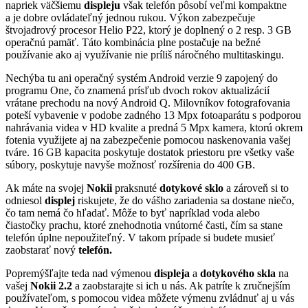
napriek väčšiemu
displeju
však telefón pôsobí veľmi kompaktne
a je dobre ovládateľný jednou rukou. Výkon zabezpečuje
štvojadrový procesor Helio P22, ktorý je doplnený o 2 resp. 3 GB
operačnú pamäť. Táto kombinácia plne postačuje na bežné
používanie ako aj využívanie nie príliš náročného multitaskingu.
Nechýba tu ani operačný systém Android verzie 9 zapojený do
programu One, čo znamená prísľub dvoch rokov aktualizácií
vrátane prechodu na nový Android Q. Milovníkov fotografovania
poteší vybavenie v podobe zadného 13 Mpx fotoaparátu s podporou
nahrávania videa v HD kvalite a predná 5 Mpx kamera, ktorú okrem
fotenia využijete aj na zabezpečenie pomocou naskenovania vašej
tváre. 16 GB kapacita poskytuje dostatok priestoru pre všetky vaše
súbory, poskytuje navyše možnosť rozšírenia do 400 GB.
Ak máte na svojej
Nokii
praksnuté
dotykové sklo
a zároveň si to
odniesol
displej
riskujete, že do vášho zariadenia sa dostane niečo,
čo tam nemá čo hľadať. Môže to byť napríklad voda alebo
čiastočky prachu, ktoré znehodnotia vnútorné časti, čím sa stane
telefón úplne nepoužiteľný. V takom prípade si budete musieť
zaobstarať nový
telefón.
Popremýšľajte teda nad výmenou
displeja
a
dotykového skla
na
vašej
Nokii 2.2
a zaobstarajte si ich u nás. Ak patríte k zručnejším
používateľom, s pomocou videa môžete výmenu zvládnuť aj u vás