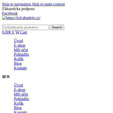
Skip to navigation
Skip to main content
Zákaznícka podpora
info@lacnydisplej.sk
Facebook
Search
0.00
€
0
Cart
Úvod
E-shop
Môj účet
Pokladňa
Košík
Blog
Kontakt
Úvod
E-shop
Môj účet
Pokladňa
Košík
Blog
Kontakt