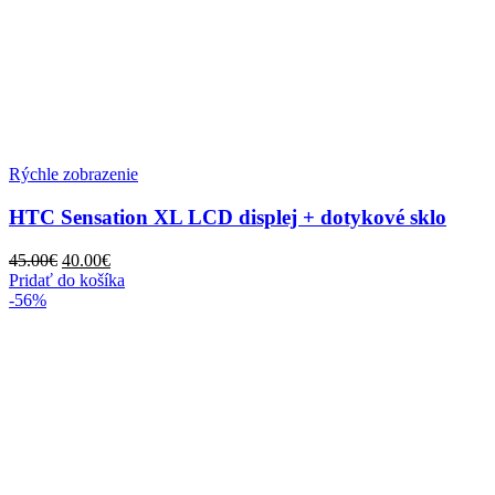
Rýchle zobrazenie
HTC Sensation XL LCD displej + dotykové sklo
Pôvodná
Aktuálna
45.00
€
40.00
€
cena
cena
Pridať do košíka
bola:
je:
-56%
45.00€.
40.00€.