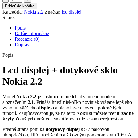
Lcd
Pridať do košíka
displej
Kategória:
Nokia 2.2
Značka:
lcd displej
+
Share:
dotykové
sklo
Popis
Nokia
Ďalšie informácie
2.2
Recenzie (0)
Doprava
Popis
Lcd displej + dotykové sklo
Nokia 2.2
Model
Nokia 2.2
je nástupcom predchádzajúceho modelu
s označením
2.1
. Prináša hneď niekoľko noviniek vrátane lepšieho
výkonu, väčšieho
displeja
a niekoľkých nových pokročilých
funkcií. Zaujímavosťou je, že na tejto
Nokii
si môžete meniť
zadné
kryty,
čo už pri dnešných smartfónoch nie je samozrejmosťou.
Predná strana ponúka
dotykový displej
s 5.7 palcovou
uhlopriečkou, HD+ rozlíšením a šikovným pomerom strán 19:9. Aj