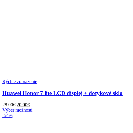
Rýchle zobrazenie
Huawei Honor 7 lite LCD displej + dotykové sklo
Pôvodná
Aktuálna
28.00
€
20.00
€
cena
cena
Tento
Výber možností
bola:
je:
produkt
-54%
28.00€.
20.00€.
má
viacero
variantov.