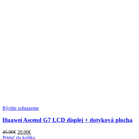
Rýchle zobrazenie
Huawei Ascend G7 LCD displej + dotyková plocha
Pôvodná
Aktuálna
45.00
€
20.00
€
cena
cena
Pridať do košíka