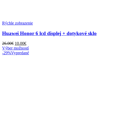
Rýchle zobrazenie
Huawei Honor 6 lcd displej + dotykové sklo
Pôvodná
Aktuálna
26.00
€
10.00
€
cena
cena
Tento
Výber možností
bola:
je:
produkt
-29%
Vypredané
26.00€.
10.00€.
má
viacero
variantov.
Možnosti
si
môžete
vybrať
na
stránke
produktu.