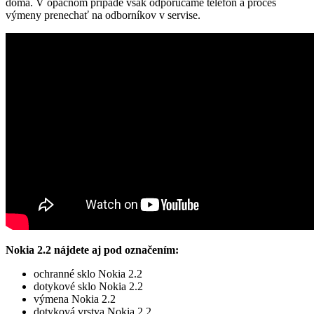
doma. V opačnom prípade však odporúčame telefón a proces
výmeny prenechať na odborníkov v servise.
Nokia 2.2 nájdete aj pod označením:
ochranné sklo Nokia 2.2
dotykové sklo Nokia 2.2
výmena Nokia 2.2
dotyková vrstva Nokia 2.2