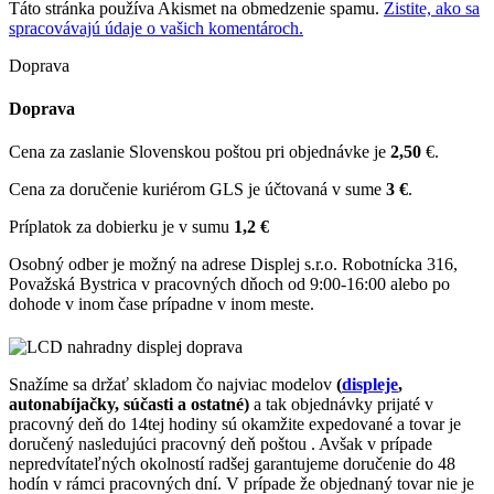
Táto stránka používa Akismet na obmedzenie spamu.
Zistite, ako sa
spracovávajú údaje o vašich komentároch.
Doprava
Doprava
Cena za zaslanie Slovenskou poštou pri objednávke je
2,50
€.
Cena za doručenie kuriérom GLS je účtovaná v sume
3 €
.
Príplatok za dobierku je v sumu
1,2 €
Osobný odber je možný na adrese Displej s.r.o. Robotnícka 316,
Považská Bystrica v pracovných dňoch od 9:00-16:00 alebo po
dohode v inom čase prípadne v inom meste.
Snažíme sa držať skladom čo najviac modelov
(
displeje
,
autonabíjačky, súčasti a ostatné)
a tak objednávky prijaté v
pracovný deň do 14tej hodiny sú okamžite expedované a tovar je
doručený nasledujúci pracovný deň poštou . Avšak v prípade
nepredvítateľných okolností radšej garantujeme doručenie do 48
hodín v rámci pracovných dní. V prípade že objednaný tovar nie je