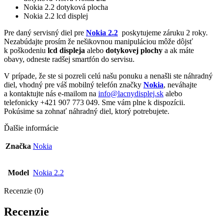
Nokia 2.2 dotyková plocha
Nokia 2.2 lcd displej
Pre daný servisný diel pre
Nokia 2.2
poskytujeme záruku 2 roky.
Nezabúdajte prosím že nešikovnou manipuláciou môže dôjsť
k poškodeniu
lcd displeja
alebo
dotykovej plochy
a ak máte
obavy, odneste radšej smartfón do servisu.
V prípade, že ste si pozreli celú našu ponuku a nenašli ste náhradný
diel, vhodný pre váš mobilný telefón značky
Nokia
, neváhajte
a kontaktujte nás e-mailom na
info@lacnydisplej.sk
alebo
telefonicky +421 907 773 049. Sme vám plne k dispozícii.
Pokúsime sa zohnať náhradný diel, ktorý potrebujete.
Ďalšie informácie
Značka
Nokia
Model
Nokia 2.2
Recenzie (0)
Recenzie