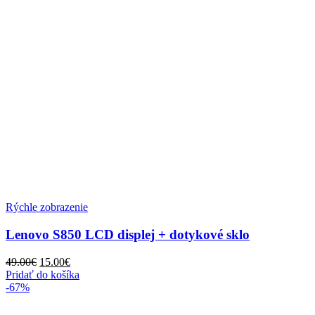
Rýchle zobrazenie
Lenovo S850 LCD displej + dotykové sklo
Pôvodná
Aktuálna
49.00
€
15.00
€
cena
cena
Pridať do košíka
bola:
je:
-67%
49.00€.
15.00€.