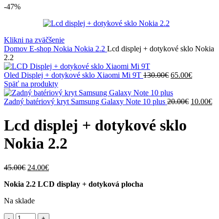
-47%
Klikni na zväčšenie
Domov
E-shop
Nokia
Nokia 2.2
Lcd displej + dotykové sklo Nokia
2.2
Pôvodná
Aktuáln
Oled Displej + dotykové sklo Xiaomi Mi 9T
130.00
€
65.00
€
cena
cena
Späť na produkty
bola:
je:
130.00€.
Pôvodná
65.00€.
Ak
Zadný batériový kryt Samsung Galaxy Note 10 plus
20.00
€
10.00
€
cena
ce
bola:
je:
Lcd displej + dotykové sklo
20.00€.
10
Nokia 2.2
Pôvodná
Aktuálna
45.00
€
24.00
€
cena
cena
Nokia 2.2 LCD display + dotyková plocha
bola:
je:
45.00€.
24.00€.
Na sklade
množstvo