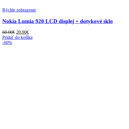
Rýchle zobrazenie
Nokia Lumia 920 LCD displej + dotykové sklo
Pôvodná
Aktuálna
60.00
€
20.00
€
cena
cena
Pridať do košíka
bola:
je:
-60%
60.00€.
20.00€.