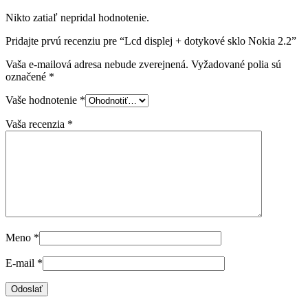
Nikto zatiaľ nepridal hodnotenie.
Pridajte prvú recenziu pre “Lcd displej + dotykové sklo Nokia 2.2”
Vaša e-mailová adresa nebude zverejnená.
Vyžadované polia sú
označené
*
Vaše hodnotenie
*
Vaša recenzia
*
Meno
*
E-mail
*