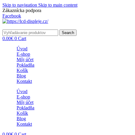
Skip to navigation
Skip to main content
Zákaznícka podpora
info@lacnydisplej.sk
Facebook
Search
0.00
€
0
Cart
Úvod
E-shop
Môj účet
Pokladňa
Košík
Blog
Kontakt
Úvod
E-shop
Môj účet
Pokladňa
Košík
Blog
Kontakt
0.00
€
0
Cart