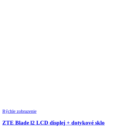
na
stránke
produktu.
Rýchle zobrazenie
ZTE Blade l2 LCD displej + dotykové sklo