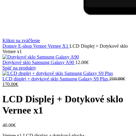
Klikni na zväčšenie
Domov
E-shop
Vernee
Vernee X1
LCD Displej + Dotykové sklo
Vernee x1
Dotykové sklo Samsung Galaxy A90
12.00
€
Späť na produkty
LCD displej + dotykové sklo Samsung Galaxy S9 Plus
210.00
€
Pôvodná
Aktuálna
170.00
€
cena
cena
bola:
je:
LCD Displej + Dotykové sklo
210.00€.
170.00€.
Vernee x1
40.00
€
Vernee x1 LCD display a dotyková plocha