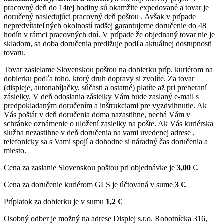
pracovný deň do 14tej hodiny sú okamžite expedované a tovar je
doručený nasledujúci pracovný deň poštou . Avšak v prípade
nepredvítateľných okolností radšej garantujeme doručenie do 48
hodín v rámci pracovných dní. V prípade že objednaný tovar nie je
skladom, sa doba doručenia predlžuje podľa aktuálnej dostupnosti
tovaru.
Tovar zasielame Slovenskou poštou na dobierku príp. kuriérom na
dobierku podľa toho, ktorý druh dopravy si zvolíte. Za tovar
(displeje, autonabíjačky, súčasti a ostatné) platíte až pri preberaní
zásielky. V deň odoslania zásielky Vám bude zaslaný e-mail s
predpokladaným doručením a inštrukciami pre vyzdvihnutie. Ak
Vás poštár v deň doručenia doma nazastihne, nechá Vám v
schránke oznámenie o uložení zasielky na pošte. Ak Vás kuriérska
služba nezastihne v deň doručenia na vami uvedenej adrese ,
telefonicky sa s Vami spojí a dohodne si náradný čas doručenia a
miesto.
Cena za zaslanie Slovenskou poštou pri objednávke je
3,00
€.
Cena za doručenie kuriérom GLS je účtovaná v sume
3 €
.
Príplatok za dobierku je v sumu
1,2 €
Osobný odber je možný na adrese Displej s.r.o. Robotnícka 316,