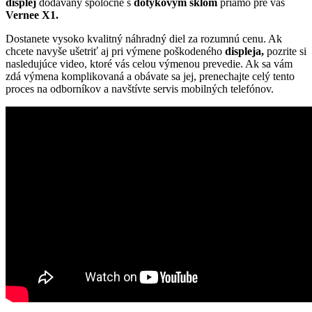
displej
dodávaný spoločne s
dotykovým sklom
priamo pre váš
Vernee X1.
Dostanete vysoko kvalitný náhradný diel za rozumnú cenu. Ak
chcete navyše ušetriť aj pri výmene poškodeného
displeja,
pozrite si
nasledujúce video, ktoré vás celou výmenou prevedie. Ak sa vám
zdá výmena komplikovaná a obávate sa jej, prenechajte celý tento
proces na odborníkov a navštívte servis mobilných telefónov.