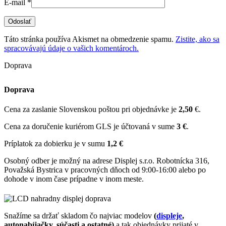
E-mail
*
Táto stránka používa Akismet na obmedzenie spamu.
Zistite, ako sa
spracovávajú údaje o vašich komentároch.
Doprava
Doprava
Cena za zaslanie Slovenskou poštou pri objednávke je
2,50
€.
Cena za doručenie kuriérom GLS je účtovaná v sume
3 €
.
Príplatok za dobierku je v sumu
1,2 €
Osobný odber je možný na adrese Displej s.r.o. Robotnícka 316,
Považská Bystrica v pracovných dňoch od 9:00-16:00 alebo po
dohode v inom čase prípadne v inom meste.
Snažíme sa držať skladom čo najviac modelov
(
displeje
,
autonabíjačky, súčasti a ostatné)
a tak objednávky prijaté v