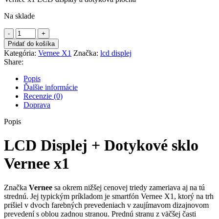
Na sklade
množstvo
LCD
Pridať do košíka
Displej
Kategória:
Vernee X1
Značka:
lcd displej
+
Share:
Dotykové
sklo
Popis
Vernee
Ďalšie informácie
x1
Recenzie (0)
Doprava
Popis
LCD Displej + Dotykové sklo
Vernee x1
Značka
Vernee
sa okrem nižšej cenovej triedy zameriava aj na tú
strednú. Jej typickým príkladom je smartfón Vernee X1, ktorý na trh
prišiel v dvoch farebných prevedeniach v zaujímavom dizajnovom
prevedení s oblou zadnou stranou. Prednú stranu z väčšej časti