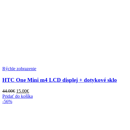
Rýchle zobrazenie
HTC One Mini m4 LCD displej + dotykové sklo
Pôvodná
Aktuálna
44.00
€
15.00
€
cena
cena
Pridať do košíka
bola:
je:
-56%
44.00€.
15.00€.