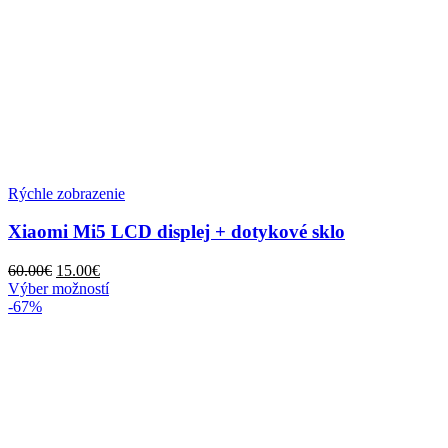
Rýchle zobrazenie
Xiaomi Mi5 LCD displej + dotykové sklo
Pôvodná
Aktuálna
60.00
€
15.00
€
cena
cena
Tento
Výber možností
bola:
je:
produkt
-67%
60.00€.
15.00€.
má
viacero
variantov.
Možnosti
si
môžete
vybrať