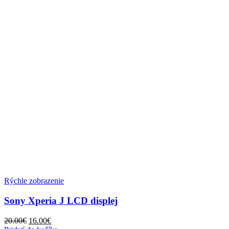
Rýchle zobrazenie
Sony Xperia J LCD displej
Pôvodná
Aktuálna
20.00
€
16.00
€