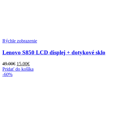
Rýchle zobrazenie
Lenovo S850 LCD displej + dotykové sklo
Pôvodná
Aktuálna
49.00
€
15.00
€
cena
cena
Pridať do košíka
bola:
je:
-60%
49.00€.
15.00€.