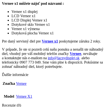
Vernee x1 môžete nájsť pod názvami :
Vernee x1 displej
LCD Vernee x1
LCD Displej Vernee x1
Dotykové sklo Vernee x1
Vernee x1 výmena
Dotyková plocha Vernee x1
Pre daný servisný diel pre
Vernee x1
poskytujeme záruku 2 roky.
V prípade, že ste si pozreli celú našu ponuku a nenašli ste náhradný
diel, vhodný pre váš mobilný telefón značky
Vernee
, neváhajte
a kontaktujte nás e-mailom na
info@lacnydisplej.sk
alebo
telefonicky 0907 773 049. Sme vám plne k dispozícii. Pokúsime sa
zohnať náhradný diel, ktorý potrebujete.
Ďalšie informácie
Značka
Vernee
Model
Vernee X1
Recenzie (0)