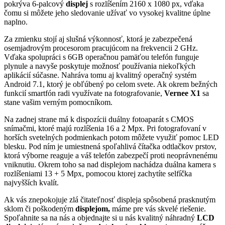
pokrýva 6-palcový
displej
s rozlíšením 2160 x 1080 px, vďaka
čomu si môžete jeho sledovanie užívať vo vysokej kvalitne úplne
naplno.
Za zmienku stojí aj slušná výkonnosť, ktorá je zabezpečená
osemjadrovým procesorom pracujúcom na frekvencii 2 GHz.
Vďaka spolupráci s 6GB operačnou pamäťou telefón funguje
plynule a navyše poskytuje možnosť používania niekoľkých
aplikácií súčasne. Nahráva tomu aj kvalitný operačný systém
Android 7.1, ktorý je obľúbený po celom svete. Ak okrem bežných
funkcií smartfón radi využívate na fotografovanie,
Vernee X1
sa
stane vašim verným pomocníkom.
Na zadnej strane má k dispozícii duálny fotoaparát s CMOS
snímačmi, ktoré majú rozlíšenia 16 a 2 Mpx. Pri fotografovaní v
horších svetelných podmienkach potom môžete využiť pomoc LED
blesku. Pod ním je umiestnená spoľahlivá čítačka odtlačkov prstov,
ktorá výborne reaguje a váš telefón zabezpečí proti neoprávnenému
vniknutiu. Okrem toho sa nad displejom nachádza duálna kamera s
rozlíšeniami 13 + 5 Mpx, pomocou ktorej zachytíte selfíčka
najvyšších kvalít.
Ak vás znepokojuje zlá čitateľnosť displeja spôsobená prasknutým
sklom či poškodeným
displejom,
máme pre vás skvelé riešenie.
Spoľahnite sa na nás a objednajte si u nás kvalitný náhradný
LCD