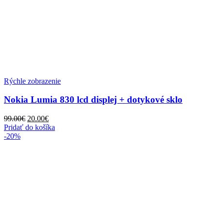
Rýchle zobrazenie
Nokia Lumia 830 lcd displej + dotykové sklo
Pôvodná
Aktuálna
99.00
€
20.00
€
cena
cena
Pridať do košíka
bola:
je:
-20%
99.00€.
20.00€.